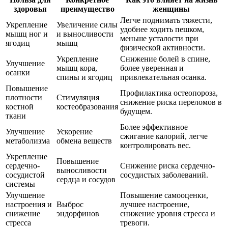
здоровья
преимущество
женщины
Легче поднимать тяжести,
Укрепление
Увеличение силы
удобнее ходить пешком,
мышц ног и
и выносливости
меньше усталости при
ягодиц
мышц
физической активности.
Укрепление
Снижение болей в спине,
Улучшение
мышц кора,
более уверенная и
осанки
спины и ягодиц
привлекательная осанка.
Повышение
Профилактика остеопороза,
плотности
Стимуляция
снижение риска переломов в
костной
костеобразования
будущем.
ткани
Более эффективное
Улучшение
Ускорение
сжигание калорий, легче
метаболизма
обмена веществ
контролировать вес.
Укрепление
Повышение
сердечно-
Снижение риска сердечно-
выносливости
сосудистой
сосудистых заболеваний.
сердца и сосудов
системы
Улучшение
Повышение самооценки,
настроения и
Выброс
лучшее настроение,
снижение
эндорфинов
снижение уровня стресса и
стресса
тревоги.