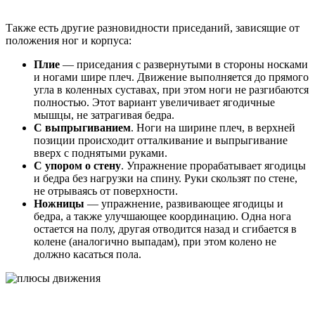
Также есть другие разновидности приседаний, зависящие от
положения ног и корпуса:
Плие
— приседания с развернутыми в стороны носками
и ногами шире плеч. Движение выполняется до прямого
угла в коленных суставах, при этом ноги не разгибаются
полностью. Этот вариант увеличивает ягодичные
мышцы, не затрагивая бедра.
С выпрыгиванием
. Ноги на ширине плеч, в верхней
позиции происходит отталкивание и выпрыгивание
вверх с поднятыми руками.
С упором о стену
. Упражнение прорабатывает ягодицы
и бедра без нагрузки на спину. Руки скользят по стене,
не отрываясь от поверхности.
Ножницы
— упражнение, развивающее ягодицы и
бедра, а также улучшающее координацию. Одна нога
остается на полу, другая отводится назад и сгибается в
колене (аналогично выпадам), при этом колено не
должно касаться пола.