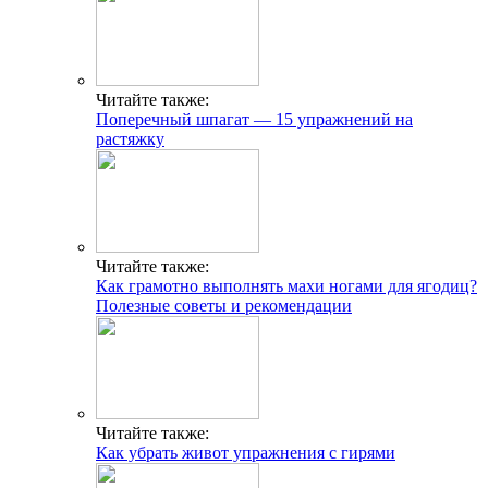
Читайте также:
Поперечный шпагат — 15 упражнений на
растяжку
ГДЕ ПРОХОДЯТ
ТРЕНИРОВКИ И КАК
СВЯЗАТЬСЯ C НАМИ
Г. МОСКВА, М. КРЫЛАТСКОЕ,
УЛ. КРЫЛАТСКАЯ
Читайте также:
Адрес
Как грамотно выполнять махи ногами для ягодиц?
Полезные советы и рекомендации
INFO@CG-SPORT.RU
E-mail
Читайте также:
Как убрать живот упражнения с гирями