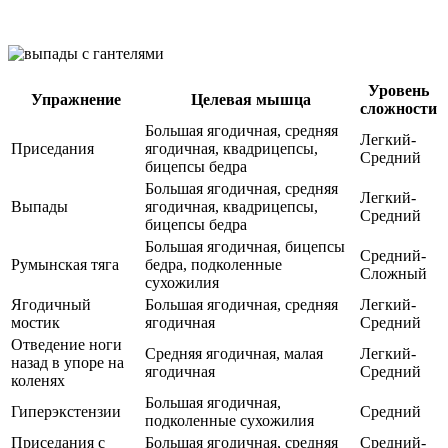
Уровень
Упражнение
Целевая мышца
сложности
Большая ягодичная, средняя
Легкий-
Приседания
ягодичная, квадрицепсы,
Средний
бицепсы бедра
Большая ягодичная, средняя
Легкий-
Выпады
ягодичная, квадрицепсы,
Средний
бицепсы бедра
Большая ягодичная, бицепсы
Средний-
Румынская тяга
бедра, подколенные
Сложный
сухожилия
Ягодичный
Большая ягодичная, средняя
Легкий-
мостик
ягодичная
Средний
Отведение ноги
Средняя ягодичная, малая
Легкий-
назад в упоре на
ягодичная
Средний
коленях
Большая ягодичная,
Гиперэкстензии
Средний
подколенные сухожилия
Приседания с
Большая ягодичная, средняя
Средний-