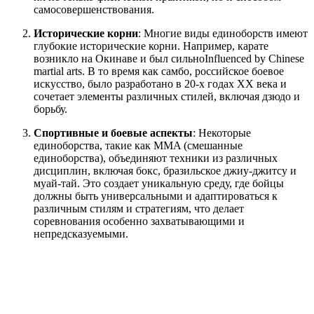
самосовершенствования.
Исторические корни
: Многие виды единоборств имеют
глубокие исторические корни. Например, карате
возникло на Окинаве и был сильноInfluenced by Chinese
martial arts. В то время как самбо, российское боевое
искусство, было разработано в 20-х годах XX века и
сочетает элементы различных стилей, включая дзюдо и
борьбу.
Спортивные и боевые аспекты
: Некоторые
единоборства, такие как MMA (смешанные
единоборства), объединяют техники из различных
дисциплин, включая бокс, бразильское джиу-джитсу и
муай-тай. Это создает уникальную среду, где бойцы
должны быть универсальными и адаптироваться к
различным стилям и стратегиям, что делает
соревнования особенно захватывающими и
непредсказуемыми.