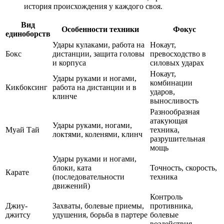
история происхождения у каждого своя.
Вид
Особенности техники
Фокус
единоборств
Удары кулаками, работа на
Нокаут,
Бокс
дистанции, защита головы
превосходство в
и корпуса
силовых ударах
Нокаут,
Удары руками и ногами,
комбинации
Кикбоксинг
работа на дистанции и в
ударов,
клинче
выносливость
Разнообразная
атакующая
Удары руками, ногами,
Муай Тай
техника,
локтями, коленями, клинч
разрушительная
мощь
Удары руками и ногами,
блоки, ката
Точность, скорость,
Карате
(последовательности
техника
движений)
Контроль
Джиу-
Захваты, болевые приемы,
противника,
джитсу
удушения, борьба в партере
болевые
воздействия