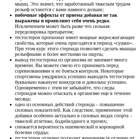
мышц. Это значит, что заработанный тяжелым трудом
рельеф останется с вами намного дольше;
побочные эффекты от приема добавки не так
выражены и проявляют себя очень редко
.
Исключением может быть разве что сильная
передозировка препаратом;
тестостерон пропионат имеет мощные жиросжигающие
свойства, которые очень пригодятся в период «сушки».
При этом курс этого стероида позволяет сделать мышцы
рельефными и более жесткими на ощупь;
вывод тестостерона из организма не занимает много
времени. Вы можете смело его принимать перед
соревнованиями и не бояться контроля. Некоторые
спортсмены умудрялись успешно выводить тестостерон
буквально накануне конкурсов и довольно успешно.
Одновременно с этим не забывайте, что следы
стероидов можно отыскать в организме еще в течение
месяца;
одно из основных действий стероида – повышение
силовых показателей. Как следствие, применение этой
добавки особенно актуально в силовых видах спорта –
тяжелой атлетике, бодибилдинге и прочих;
снижается вероятность ишемической и коронарной
болезни сердца;
тестостерон отлично подходит женщинам (в отличие от