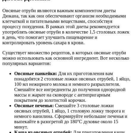
Овсяные отруби являются важным компонентом диеты
Дюкана, так как они обеспечивают организм необходимыми
клетчаткой и питательными веществами, способствуя
процессу похудения. В рамках этой диеты рекомендуется
употреблять овсяные отруби в количестве 1,5 столовых ложек
в день, что помогает улучшить пищеварение и
контролировать уровень сахара в крови.
Существует множество рецептов, в которых овсяные отруби
можно использовать как основной ингредиент. Вот несколько
популярных вариантов:
Овсяные панкейки:
Для их приготовления вам
понадобятся 2 столовые ложки овсяных отрубей, 1 яйцо,
100 мл нежирного молока и немного разрыхлителя.
Смешайте все ингредиенты до получения однородной
массы и жарьте на сковороде с антипригарным
покрытием до золотистой корочки.
Овсяные печенья:
Смешайте 3 столовые ложки
овсяных отрубей, 1 яйцо, 1 столовую ложку творога и
немного ванилина. Сформируйте небольшие печенья и
выпекайте в разогретой до 180°C духовке около 15
минут.
Каша из овсяных отрубей:
Для приготовления каши