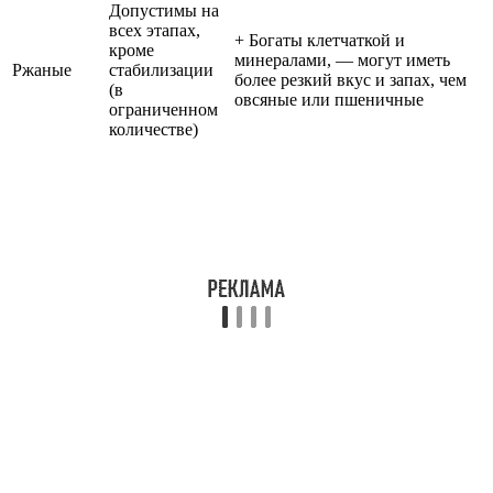
Допустимы на
всех этапах,
+ Богаты клетчаткой и
кроме
минералами, — могут иметь
Ржаные
стабилизации
более резкий вкус и запах, чем
(в
овсяные или пшеничные
ограниченном
количестве)