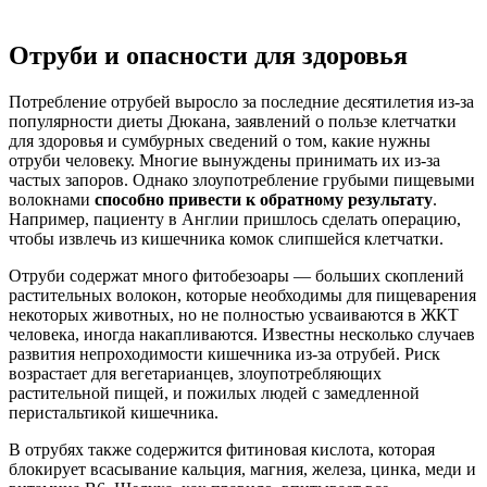
Отруби и опасности для здоровья
Потребление отрубей выросло за последние десятилетия из-за
популярности диеты Дюкана, заявлений о пользе клетчатки
для здоровья и сумбурных сведений о том, какие нужны
отруби человеку. Многие вынуждены принимать их из-за
частых запоров. Однако злоупотребление грубыми пищевыми
волокнами
способно привести к обратному результату
.
Например, пациенту в Англии пришлось сделать операцию,
чтобы извлечь из кишечника комок слипшейся клетчатки.
Отруби содержат много фитобезоары — больших скоплений
растительных волокон, которые необходимы для пищеварения
некоторых животных, но не полностью усваиваются в ЖКТ
человека, иногда накапливаются. Известны несколько случаев
развития непроходимости кишечника из-за отрубей. Риск
возрастает для вегетарианцев, злоупотребляющих
растительной пищей, и пожилых людей с замедленной
перистальтикой кишечника.
В отрубях также содержится фитиновая кислота, которая
блокирует всасывание кальция, магния, железа, цинка, меди и