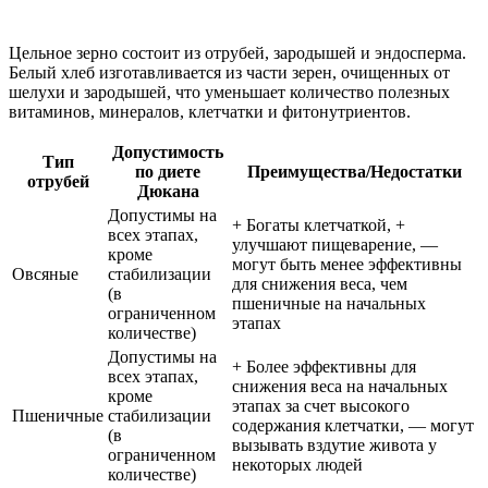
Цельное зерно состоит из отрубей, зародышей и эндосперма.
Белый хлеб изготавливается из части зерен, очищенных от
шелухи и зародышей, что уменьшает количество полезных
витаминов, минералов, клетчатки и фитонутриентов.
Допустимость
Тип
по диете
Преимущества/Недостатки
отрубей
Дюкана
Допустимы на
+ Богаты клетчаткой, +
всех этапах,
улучшают пищеварение, —
кроме
могут быть менее эффективны
Овсяные
стабилизации
для снижения веса, чем
(в
пшеничные на начальных
ограниченном
этапах
количестве)
Допустимы на
+ Более эффективны для
всех этапах,
снижения веса на начальных
кроме
этапах за счет высокого
Пшеничные
стабилизации
содержания клетчатки, — могут
(в
вызывать вздутие живота у
ограниченном
некоторых людей
количестве)