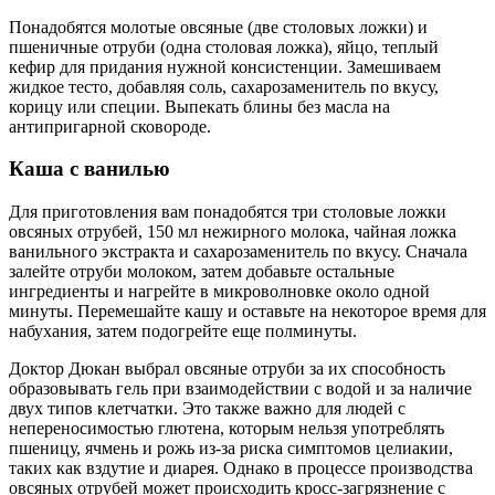
Понадобятся молотые овсяные (две столовых ложки) и
пшеничные отруби (одна столовая ложка), яйцо, теплый
кефир для придания нужной консистенции. Замешиваем
жидкое тесто, добавляя соль, сахарозаменитель по вкусу,
корицу или специи. Выпекать блины без масла на
антипригарной сковороде.
Каша с ванилью
Для приготовления вам понадобятся три столовые ложки
овсяных отрубей, 150 мл нежирного молока, чайная ложка
ванильного экстракта и сахарозаменитель по вкусу. Сначала
залейте отруби молоком, затем добавьте остальные
ингредиенты и нагрейте в микроволновке около одной
минуты. Перемешайте кашу и оставьте на некоторое время для
набухания, затем подогрейте еще полминуты.
Доктор Дюкан выбрал овсяные отруби за их способность
образовывать гель при взаимодействии с водой и за наличие
двух типов клетчатки. Это также важно для людей с
непереносимостью глютена, которым нельзя употреблять
пшеницу, ячмень и рожь из-за риска симптомов целиакии,
таких как вздутие и диарея. Однако в процессе производства
овсяных отрубей может происходить кросс-загрязнение с