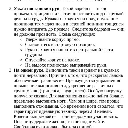
Узкая постановка рук
. Такой вариант — шанс
прокачать трицепсы и частично оставить под нагрузкой
дельты и грудь. Кулаки находятся на полу, опускание
производится медленно, а в верхней позиции трицепсы
нужно напрягать до предела. Следите за бедрами — они
не должны провисать. Схема следующая:
Удерживайте корпус прямо.
Становитесь в стартовую позицию.
Руки находятся напротив центральной части
грудины.
Опускайте корпус на вдохе.
На выдохе полностью выпрямляйте руки.
На одной руке
. Выполнить такой вариант на кулаках
почти нереально. Причина в том, что раскрытая ладонь
обеспечивает равновесие. Преимущества упражнения —
повышение выносливости, укрепление различных
групп мышц (трицепса, груди, плеч). Особую нагрузку
получают связки. Для выполнения важно найти баланс,
правильно выставить ноги. Чем они шире, тем проще
выполнять отжимания. Со временем ноги сводятся, что
гарантирует идеальную технику через 2-3 недели.
Колени выпрямляйте — они не должны участвовать.
Поясницу держите жестко, таз не поднимайте.
Свободная рука должна быть за спиной.