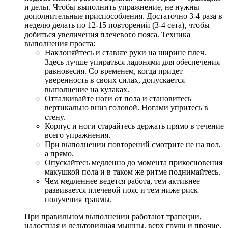
и дельт. Чтобы выполнить упражнение, не нужны
дополнительные приспособления. Достаточно 3-4 раза в
неделю делать по 12-15 повторений (3-4 сета), чтобы
добиться увеличения плечевого пояса. Техника
выполнения проста:
Наклоняйтесь и ставьте руки на ширине плеч.
Здесь лучше упираться ладонями для обеспечения
равновесия. Со временем, когда придет
уверенность в своих силах, допускается
выполнение на кулаках.
Отталкивайте ноги от пола и становитесь
вертикально вниз головой. Ногами упритесь в
стену.
Корпус и ноги старайтесь держать прямо в течение
всего упражнения.
При выполнении повторений смотрите не на пол,
а прямо.
Опускайтесь медленно до момента прикосновения
макушкой пола и в таком же ритме поднимайтесь.
Чем медленнее ведется работа, тем активнее
развивается плечевой пояс и тем ниже риск
получения травмы.
При правильном выполнении работают трапеции,
надостная и дельтовидная мышцы, верх груди и прочие.