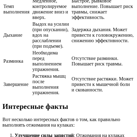
Медленное,
Быстрое, рывковое
Темп
контролируемое
выполнение. Повышает риск
выполнения
движение вниз и
травмы, снижает
вверх.
эффективность.
Выдох на усилии
(при опускании),
Задержка дыхания. Может
Дыхание
вдох на
привести к головокружению,
расслаблении
снижению эффективности.
(при подъеме).
Необходима
перед
Отсутствие разминки.
Разминка
выполнением
Повышает риск травмы.
упражнения.
Растяжка мышц
Отсутствие растяжки. Может
после
Завершение
привести к мышечной боли
выполнения
и скованности.
упражнения.
Интересные факты
Вот несколько интересных фактов о том, как правильно
выполнять отжимания на кулаках:
Улучшение силы запястий
: Отжимания на кулаках