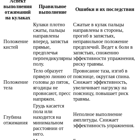
Аспект
выполнения
Правильное
Ошибки и их последствия
отжиманий
выполнение
на кулаках
Кулаки плотно
Сжатые в кулак пальцы
сжаты, пальцы
направлены в стороны,
направлены
прогиб в запястьях,
Положение
вперед, запястья
неправильное положение
кистей
прямые,
предплечий. Ведет к боли в
предплечья
запястьях, снижению
перпендикулярны
эффективности упражнения,
полу.
риску травмы.
Тело образует
Провисание таза, изгиб в
прямую линию от
пояснице, округлая спина.
Положение
головы до пяток,
Снижает эффективность,
тела
ягодицы не
увеличивает нагрузку на
провисают, пресс
поясницу, повышает риск
напряжен.
травмы.
Грудь касается
пола или
Неполное выполнение
Глубина
находится на
амплитуды. Снижает
отжимания
минимальном
эффективность упражнения.
расстоянии от
него.