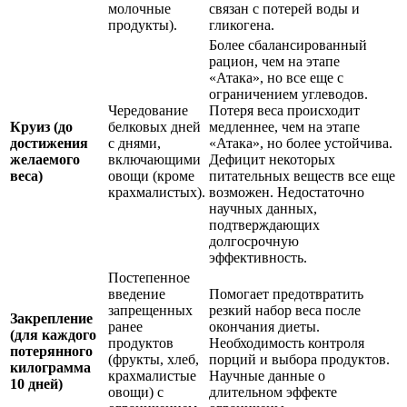
молочные
связан с потерей воды и
продукты).
гликогена.
Более сбалансированный
рацион, чем на этапе
«Атака», но все еще с
ограничением углеводов.
Чередование
Потеря веса происходит
Круиз (до
белковых дней
медленнее, чем на этапе
достижения
с днями,
«Атака», но более устойчива.
желаемого
включающими
Дефицит некоторых
веса)
овощи (кроме
питательных веществ все еще
крахмалистых).
возможен. Недостаточно
научных данных,
подтверждающих
долгосрочную
эффективность.
Постепенное
введение
Помогает предотвратить
запрещенных
резкий набор веса после
Закрепление
ранее
окончания диеты.
(для каждого
продуктов
Необходимость контроля
потерянного
(фрукты, хлеб,
порций и выбора продуктов.
килограмма
крахмалистые
Научные данные о
10 дней)
овощи) с
длительном эффекте