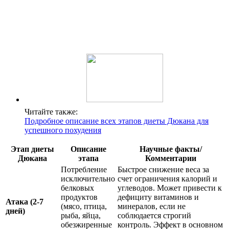
Читайте также:
Подробное описание всех этапов диеты Дюкана для
успешного похудения
Этап диеты
Описание
Научные факты/
Дюкана
этапа
Комментарии
Потребление
Быстрое снижение веса за
исключительно
счет ограничения калорий и
белковых
углеводов. Может привести к
продуктов
дефициту витаминов и
Атака (2-7
(мясо, птица,
минералов, если не
дней)
рыба, яйца,
соблюдается строгий
обезжиренные
контроль. Эффект в основном