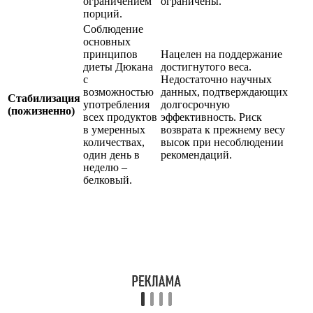
ограничением
ограничены.
порций.
Соблюдение
основных
принципов
Нацелен на поддержание
диеты Дюкана
достигнутого веса.
с
Недостаточно научных
возможностью
данных, подтверждающих
Стабилизация
употребления
долгосрочную
(пожизненно)
всех продуктов
эффективность. Риск
в умеренных
возврата к прежнему весу
количествах,
высок при несоблюдении
один день в
рекомендаций.
неделю –
белковый.