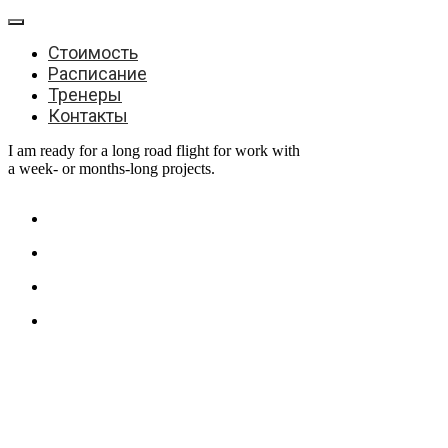
Стоимость
Расписание
Тренеры
Контакты
I am ready for a long road flight for work with
a week- or months-long projects.