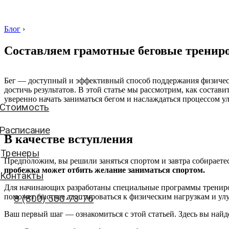
Блог
›
Составляем грамотные беговые тренир
Стоимость
Бег — доступный и эффективный способ поддержания физическ
достичь результатов. В этой статье мы рассмотрим, как соста
Расписание
уверенно начать заниматься бегом и наслаждаться процессом 
Тренеры
Контакты
В качестве вступления
8 (800) 550-73-76
Предположим, вы решили заняться спортом и завтра собираете
пробежка может отбить желание заниматься спортом.
Для начинающих разработаны специальные программы трениро
аписать нам
поможет быстрее адаптироваться к физическим нагрузкам и ул
Ваш первый шаг — ознакомиться с этой статьей. Здесь вы найд