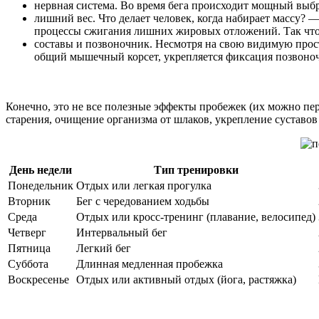
нервная система. Во время бега происходит мощный выбро
лишний вес. Что делает человек, когда набирает массу? 
процессы сжигания лишних жировых отложений. Так что 
составы и позвоночник. Несмотря на свою видимую просто
общий мышечный корсет, укрепляется фиксация позвоноч
Конечно, это не все полезные эффекты пробежек (их можно пе
старения, очищение организма от шлаков, укрепление суставов
День недели
Тип тренировки
Понедельник
Отдых или легкая прогулка
Вторник
Бег с чередованием ходьбы
Среда
Отдых или кросс-тренинг (плавание, велосипед)
Четверг
Интервальный бег
Пятница
Легкий бег
Суббота
Длинная медленная пробежка
Воскресенье
Отдых или активный отдых (йога, растяжка)