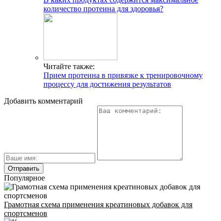
количество протеина для здоровья?
Читайте также:
Прием протеина в привязке к тренировочному
процессу для достижения результатов
Добавить комментарий
Популярное
ГДЕ ПРОХОДЯТ
ТРЕНИРОВКИ И КАК
Грамотная схема применения креатиновых добавок для
СВЯЗАТЬСЯ C НАМИ
спортсменов