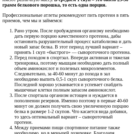
грамм белкового порошка, то есть одна порция.
Профессиональные атлеты рекомендуют пить протеин в пять
приемов, чем мы и займемся:
Рано утром. После пробуждения организму необходимо
дать первую порцию качественного протеина, дабы
остановить разрушительный процесс катаболизма и дать
новый запас белка. В этот период лучший вариант –
принять 1 скуп «быстрого» — сывороточного протеина.
Перед походом в спортзал. Впереди активная и тяжелая
тренировка, поэтому мышцам необходимо дать полный
объем аминокислот и полезных микроэлементов.
Следовательно, за 40-60 минут до похода в зал
необходимо выпить 0,5-1 скуп сывороточного белка.
Последний хорошо усваивается и успевает снабдить
мышечные клетки полным запасом аминокислот.
После спортзала организм истощен и нуждается в
пополнении резервов. Именно поэтому в первые 40-60
минут он должен получить свою увеличенную порцию
белка в размере 1-2 скупов. Что касается вида добавки,
то здесь оптимальный вариант – сывороточный
протеин.
Между приемами пищи спортивное питание также
необходимо, но в меньшей дозировке. Благодаря