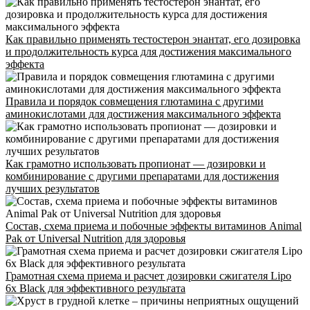
Г. МОСКВА, М. КРЫЛАТСКОЕ,
УЛ. КРЫЛАТСКАЯ
Адрес
Как правильно применять тестостерон энантат, его дозировка
и продолжительность курса для достижения максимального
эффекта
INFO@CG-SPORT.RU
Правила и порядок совмещения глютамина с другими
E-mail
аминокислотами для достижения максимального эффекта
Как грамотно использовать пропионат — дозировки и
комбинирование с другими препаратами для достижения
лучших результатов
Состав, схема приема и побочные эффекты витаминов Animal
Pak от Universal Nutrition для здоровья
Грамотная схема приема и расчет дозировки сжигателя Lipo
6x Black для эффективного результата