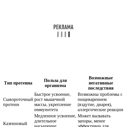
Возможные
Польза для
Тип протеина
негативные
организма
последствия
Быстрое усвоение,
Возможны проблемы с
Сывороточный
рост мышечной
пищеварением
протеин
массы, укрепление
(вздутие, диарея),
иммунитета
аллергические реакции
Медленное усвоение,
Может вызывать
длительное
запоры, менее
Казеиновый
насыщение,
эффективен для