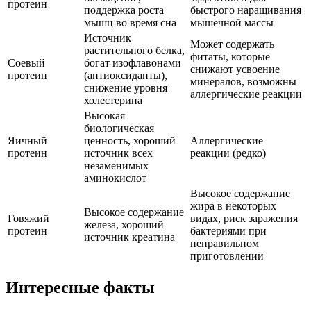
протеин
поддержка роста
быстрого наращивания
мышц во время сна
мышечной массы
Источник
Может содержать
растительного белка,
фитаты, которые
Соевый
богат изофлавонами
снижают усвоение
протеин
(антиоксиданты),
минералов, возможны
снижение уровня
аллергические реакции
холестерина
Высокая
биологическая
Яичный
ценность, хороший
Аллергические
протеин
источник всех
реакции (редко)
незаменимых
аминокислот
Высокое содержание
жира в некоторых
Высокое содержание
Говяжий
видах, риск заражения
железа, хороший
протеин
бактериями при
источник креатина
неправильном
приготовлении
Интересные факты