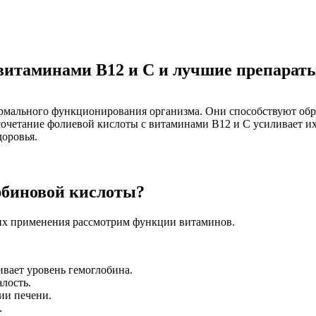
витаминами В12 и С и лучшие препараты
нормального функционирования организма. Они способствуют о
 сочетание фолиевой кислоты с витаминами B12 и C усиливает и
доровья.
орбиновой кислоты?
их применения рассмотрим функции витаминов.
вает уровень гемоглобина.
лость.
ии печени.
.