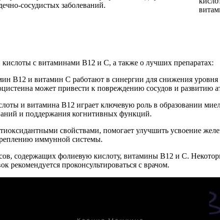
кисло
дечно-сосудистых заболеваний.
витам
 кислоты с витаминами B12 и C, а также о лучших препаратах:
амин B12 и витамин C работают в синергии для снижения уровня
оцистеина может привести к повреждению сосудов и развитию ат
слоты и витамина B12 играет ключевую роль в образовании мие
ваний и поддержания когнитивных функций.
нтиоксидантными свойствами, помогает улучшить усвоение желез
укреплению иммунной системы.
ксов, содержащих фолиевую кислоту, витамины B12 и C. Некото
к рекомендуется проконсультироваться с врачом.