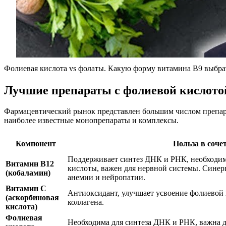
Фолиевая кислота vs фолаты. Какую форму витамина В9 выбрать
Лучшие препараты с фолиевой кислото
Фармацевтический рынок представлен большим числом препара
наиболее известные монопрепараты и комплексы.
Компонент
Польза в соче
Поддерживает синтез ДНК и РНК, необходим
Витамин B12
кислоты, важен для нервной системы. Синер
(кобаламин)
анемии и нейропатии.
Витамин C
Антиоксидант, улучшает усвоение фолиевой 
(аскорбиновая
коллагена.
кислота)
Фолиевая
Необходима для синтеза ДНК и РНК, важна дл