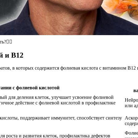
?🤷‍♀️
й и В12
тов, в которых содержится фолиевая кислота с витамином В12 
тании с фолиевой кислотой
в
ый для деления клеток, улучшает усвоение фолиевой
Нейро
гичное действие с фолиевой кислотой в профилактике
или а
кислоты, поддерживает иммунитет, способствует синтезу
Аскор
содер
Фолие
я роста и развития клеток, профилактика дефектов