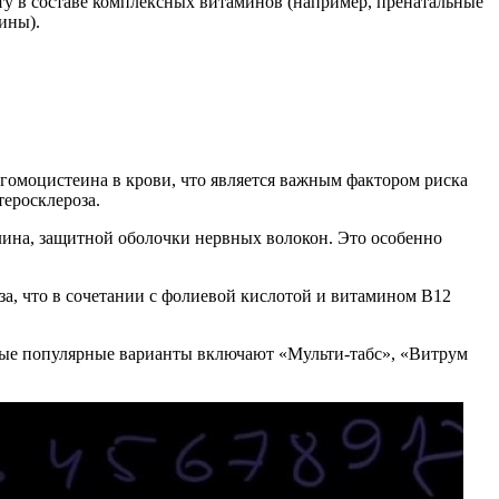
ту в составе комплексных витаминов (например, пренатальные
ины).
 гомоцистеина в крови, что является важным фактором риска
еросклероза.
лина, защитной оболочки нервных волокон. Это особенно
а, что в сочетании с фолиевой кислотой и витамином B12
рые популярные варианты включают «Мульти-табс», «Витрум