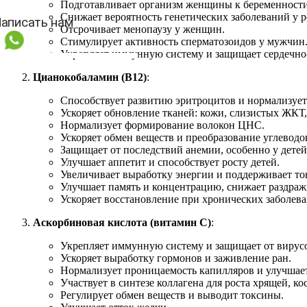
Подготавливает организм женщины к беременности
Снижает вероятность генетических заболеваний у р
Отсрочивает менопаузу у женщин.
Стимулирует активность сперматозоидов у мужчин
Укрепляет иммунную систему и защищает сердечно-
Цианокобаламин (В12)
:
Способствует развитию эритроцитов и нормализует
Ускоряет обновление тканей: кожи, слизистых ЖКТ
Нормализует формирование волокон ЦНС.
Ускоряет обмен веществ и преобразование углеводо
Защищает от последствий анемии, особенно у детей
Улучшает аппетит и способствует росту детей.
Увеличивает выработку энергии и поддерживает т
Улучшает память и концентрацию, снижает раздраж
Ускоряет восстановление при хронических заболева
Аскорбиновая кислота (витамин С)
:
Укрепляет иммунную систему и защищает от вирус
Ускоряет выработку гормонов и заживление ран.
Нормализует проницаемость капилляров и улучшает
Участвует в синтезе коллагена для роста хрящей, ко
Регулирует обмен веществ и выводит токсины.