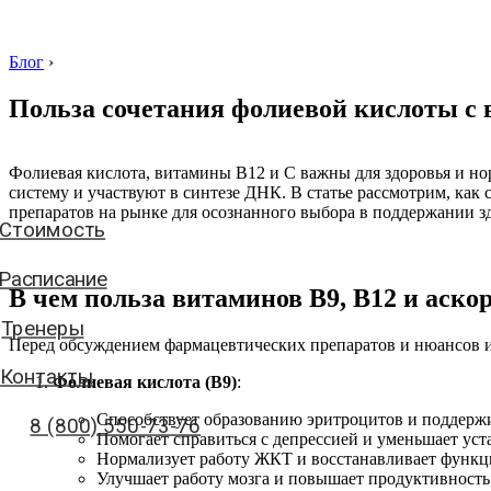
Блог
›
Польза сочетания фолиевой кислоты с 
Стоимость
Фолиевая кислота, витамины B12 и C важны для здоровья и 
систему и участвуют в синтезе ДНК. В статье рассмотрим, как
Расписание
препаратов на рынке для осознанного выбора в поддержании з
Тренеры
Контакты
В чем польза витаминов В9, В12 и аск
8 (800) 550-73-76
Перед обсуждением фармацевтических препаратов и нюансов 
Фолиевая кислота (В9)
:
аписать нам
Способствует образованию эритроцитов и поддержи
Помогает справиться с депрессией и уменьшает уста
Нормализует работу ЖКТ и восстанавливает функц
Улучшает работу мозга и повышает продуктивность