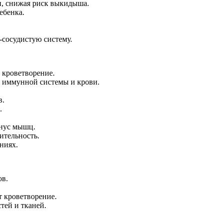
, снижая риск выкидыша.
ебенка.
.
сосудистую систему.
 кроветворение.
, иммунной системы и крови.
в.
.
онус мышц.
ительность.
ниях.
ов.
 кроветворение.
стей и тканей.