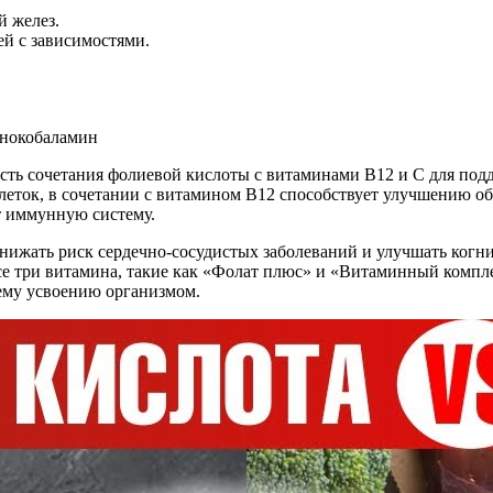
 желез.
ей с зависимостями.
ть сочетания фолиевой кислоты с витаминами В12 и С для подде
леток, в сочетании с витамином В12 способствует улучшению о
т иммунную систему.
снижать риск сердечно-сосудистых заболеваний и улучшать ког
е три витамина, такие как «Фолат плюс» и «Витаминный компл
ему усвоению организмом.