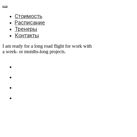
Стоимость
Расписание
Тренеры
Контакты
I am ready for a long road flight for work with
a week- or months-long projects.