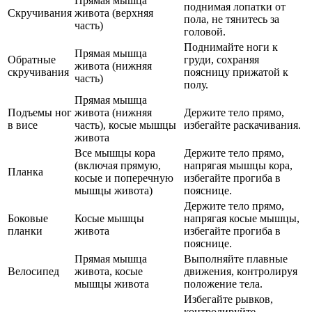
Прямая мышца
поднимая лопатки от
Скручивания
живота (верхняя
пола, не тянитесь за
часть)
головой.
Поднимайте ноги к
Прямая мышца
Обратные
груди, сохраняя
живота (нижняя
скручивания
поясницу прижатой к
часть)
полу.
Прямая мышца
Подъемы ног
живота (нижняя
Держите тело прямо,
в висе
часть), косые мышцы
избегайте раскачивания.
живота
Все мышцы кора
Держите тело прямо,
(включая прямую,
напрягая мышцы кора,
Планка
косые и поперечную
избегайте прогиба в
мышцы живота)
пояснице.
Держите тело прямо,
Боковые
Косые мышцы
напрягая косые мышцы,
планки
живота
избегайте прогиба в
пояснице.
Прямая мышца
Выполняйте плавные
Велосипед
живота, косые
движения, контролируя
мышцы живота
положение тела.
Избегайте рывков,
контролируйте