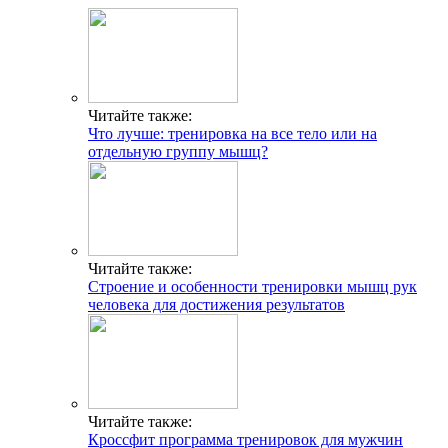
ГДЕ ПРОХОДЯТ
ТРЕНИРОВКИ И КАК
СВЯЗАТЬСЯ C НАМИ
Г. МОСКВА, М. КРЫЛАТСКОЕ,
Читайте также:
УЛ. КРЫЛАТСКАЯ
Что лучше: тренировка на все тело или на
отдельную группу мышц?
Адрес
INFO@CG-SPORT.RU
E-mail
Читайте также:
Строение и особенности тренировки мышц рук
человека для достижения результатов
Читайте также:
Кроссфит программа тренировок для мужчин