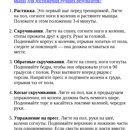
мышц для достижения лучших результатов?
Растяжка
. Это первый шаг перед тренировкой. Лягте
на пол, согните ноги в коленях и растяните мышцы.
Полежите в этом положении 3-4 минуты.
Скручивания
. Лягте на спину, согните ноги в коленях,
стопы прижаты друг к другу. Руки за головой.
Поднимайте корпус к коленям, отрывая лопатки от пола,
следите за поясницей — она должна оставаться на
месте.
Обратные скручивания
. Лягте на спину, ноги согнуты.
Поднимайте бедра, чтобы они образовали угол в 90
градусов с полом. Руки вытяните вперед рядом с
торсом. Напрягите пресс и подтяните колени к груди,
отрывая таз от пола.
Косые скручивания
. Лягте на пол, как в предыдущем
упражнении, но колени должны быть немного шире.
Поднимайте торс и касайтесь локтями коленей, чередуя
руки.
Упражнение на пресс
. Лягте на пол, руки на шее,
колени согнуты. Поднимайте верхнюю и нижнюю части
тела одновременно. Если свести колени и локти вместе,