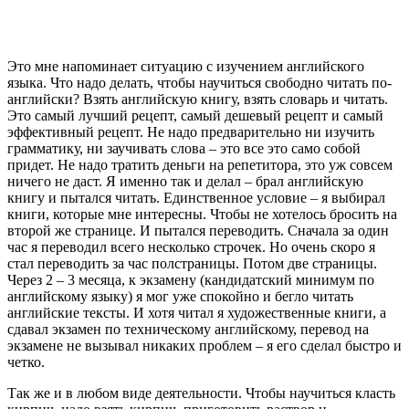
Это мне напоминает ситуацию с изучением английского
языка. Что надо делать, чтобы научиться свободно читать по-
английски? Взять английскую книгу, взять словарь и читать.
Это самый лучший рецепт, самый дешевый рецепт и самый
эффективный рецепт. Не надо предварительно ни изучить
грамматику, ни заучивать слова – это все это само собой
придет. Не надо тратить деньги на репетитора, это уж совсем
ничего не даст. Я именно так и делал – брал английскую
книгу и пытался читать. Единственное условие – я выбирал
книги, которые мне интересны. Чтобы не хотелось бросить на
второй же странице. И пытался переводить. Сначала за один
час я переводил всего несколько строчек. Но очень скоро я
стал переводить за час полстраницы. Потом две страницы.
Через 2 – 3 месяца, к экзамену (кандидатский минимум по
английскому языку) я мог уже спокойно и бегло читать
английские тексты. И хотя читал я художественные книги, а
сдавал экзамен по техническому английскому, перевод на
экзамене не вызывал никаких проблем – я его сделал быстро и
четко.
Так же и в любом виде деятельности. Чтобы научиться класть