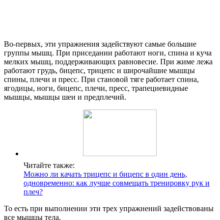
Во-первых, эти упражнения задействуют самые большие
группы мышц. При приседании работают ноги, спина и куча
мелких мышц, поддерживающих равновесие. При жиме лежа
работают грудь, бицепс, трицепс и широчайшие мышцы
спины, плечи и пресс. При становой тяге работает спина,
ягодицы, ноги, бицепс, плечи, пресс, трапециевидные
мышцы, мышцы шеи и предплечий.
Читайте также:
Можно ли качать трицепс и бицепс в один день,
одновременно: как лучше совмещать тренировку рук и
плеч?
То есть при выполнении эти трех упражнений задействованы
все мышцы тела.