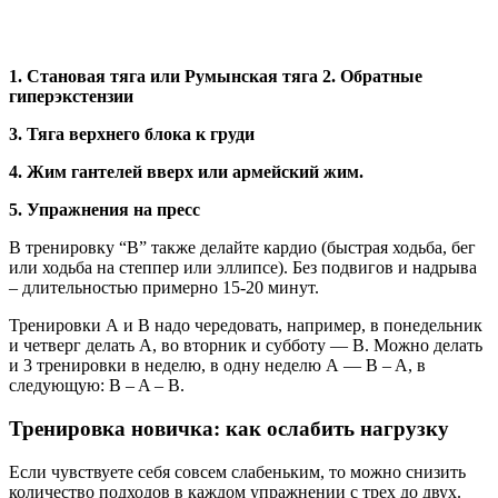
1. Становая тяга или Румынская тяга
2. Обратные
гиперэкстензии
3. Тяга верхнего блока к груди
4. Жим гантелей вверх или армейский жим.
5. Упражнения на пресс
В тренировку “B” также делайте кардио (быстрая ходьба, бег
или ходьба на степпер или эллипсе). Без подвигов и надрыва
– длительностью примерно 15-20 минут.
Тренировки А и B надо чередовать, например, в понедельник
и четверг делать А, во вторник и субботу — B. Можно делать
и 3 тренировки в неделю, в одну неделю А — B – A, в
следующую: B – A – B.
Тренировка новичка: как ослабить нагрузку
Если чувствуете себя совсем слабеньким, то можно снизить
количество подходов в каждом упражнении с трех до двух.