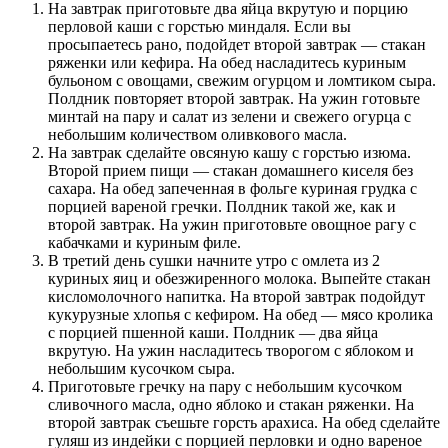
На завтрак приготовьте два яйца вкрутую и порцию
перловой каши с горстью миндаля. Если вы
просыпаетесь рано, подойдет второй завтрак — стакан
ряженки или кефира. На обед насладитесь куриным
бульоном с овощами, свежим огурцом и ломтиком сыра.
Полдник повторяет второй завтрак. На ужин готовьте
минтай на пару и салат из зелени и свежего огурца с
небольшим количеством оливкового масла.
На завтрак сделайте овсяную кашу с горстью изюма.
Второй прием пищи — стакан домашнего киселя без
сахара. На обед запеченная в фольге куриная грудка с
порцией вареной гречки. Полдник такой же, как и
второй завтрак. На ужин приготовьте овощное рагу с
кабачками и куриным филе.
В третий день сушки начните утро с омлета из 2
куриных яиц и обезжиренного молока. Выпейте стакан
кисломолочного напитка. На второй завтрак подойдут
кукурузные хлопья с кефиром. На обед — мясо кролика
с порцией пшенной каши. Полдник — два яйца
вкрутую. На ужин насладитесь творогом с яблоком и
небольшим кусочком сыра.
Приготовьте гречку на пару с небольшим кусочком
сливочного масла, одно яблоко и стакан ряженки. На
второй завтрак съешьте горсть арахиса. На обед сделайте
гуляш из индейки с порцией перловки и одно вареное