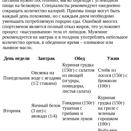
питания нужно постепенно, мягко переходя с углеводной
пищи на белковую. Специалисты рекомендуют ежедневно
сокращать количество калорий. Приемы пищи могут быть
каждый день похожими, но с каждым днем необходимо
уменьшать потребляемую порцию еды. Ошибкой многих
спортсменов является полный отказ жиров, что усложняет
процесс «высушивания» тела от липидов. Мужчине
рекомендуется на завтрак и в полдник употреблять небольшое
количество орехов, в обеденное время – оливковое или
льняное масло.
День недели
Завтрак
Обед
Ужин
Куриная грудка
(150г) с салатом
Стейк из
Овсянка на
из овощей
лосося (150г) с
Понедельник
воде с ягодами
(огурцы,
брокколи
(1/2 стакана)
помидоры,
(100г)
листья салата)
Куриная
Говядина (150г)
грудка (150г)
Яичный белок
тушеная с
на гриле с
Вторник
(3 шт) с
грибами и
зеленым
авокадо (1/4)
зеленым луком
горошком
(100г)
Рыба-меч