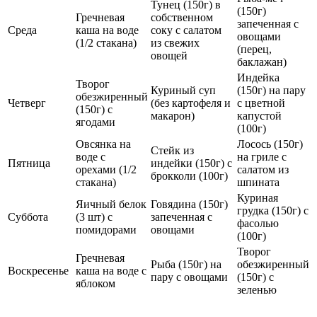
Тунец (150г) в
(150г)
Гречневая
собственном
запеченная с
Среда
каша на воде
соку с салатом
овощами
(1/2 стакана)
из свежих
(перец,
овощей
баклажан)
Индейка
Творог
Куриный суп
(150г) на пару
обезжиренный
Четверг
(без картофеля и
с цветной
(150г) с
макарон)
капустой
ягодами
(100г)
Овсянка на
Лосось (150г)
Стейк из
воде с
на гриле с
Пятница
индейки (150г) с
орехами (1/2
салатом из
брокколи (100г)
стакана)
шпината
Куриная
Яичный белок
Говядина (150г)
грудка (150г) с
Суббота
(3 шт) с
запеченная с
фасолью
помидорами
овощами
(100г)
Творог
Гречневая
Рыба (150г) на
обезжиренный
Воскресенье
каша на воде с
пару с овощами
(150г) с
яблоком
зеленью