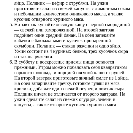
яйцо. Полдник — кефир с отрубями. На ужин
приготовьте салат из свежей капусты с лимонным соком
и небольшим количеством оливкового масла, а также
кусочек отварного куриного мяса.
На завтрак кушайте овсяную кашу с черной смородиной
— свежей или замороженной. На второй завтрак
подойдет один средний банан. На обед запекайте
кабачки с баклажанами и кусочек пропаренной
скумбрии. Полдник — стакан ряженки и одно яйцо.
Ужин состоит из 4 куриных белков, трех кусочков сыра
и стакана ряженки.
В субботу и воскресенье приемы пищи остаются
прежними. Утром можно побаловать себя квадратиком
горького шоколада и порцией овсяной каши с грушей.
На второй завтрак приготовьте яичный омлет из 1 яйца.
На обед запаривайте гречку, готовьте гуляш из мяса
кролика, добавьте один свежий огурец и ломтик сыра.
Полдник ничем не отличается от второго завтрака. На
ужин сделайте салат из свежих огурцов, зелени и
капусты, а также отварите кусочек куриного мяса.