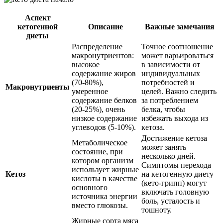
Аспект
кетогенной
Описание
Важные замечания
диеты
Распределение
Точное соотношение
макронутриентов:
может варьироваться
высокое
в зависимости от
содержание жиров
индивидуальных
(70-80%),
потребностей и
Макронутриенты
умеренное
целей. Важно следить
содержание белков
за потреблением
(20-25%), очень
белка, чтобы
низкое содержание
избежать выхода из
углеводов (5-10%).
кетоза.
Достижение кетоза
Метаболическое
может занять
состояние, при
несколько дней.
котором организм
Симптомы перехода
использует жирные
Кетоз
на кетогенную диету
кислоты в качестве
(кето-грипп) могут
основного
включать головную
источника энергии
боль, усталость и
вместо глюкозы.
тошноту.
Жирные сорта мяса