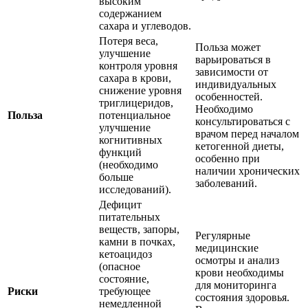
высоким
содержанием
сахара и углеводов.
Потеря веса,
Польза может
улучшение
варьироваться в
контроля уровня
зависимости от
сахара в крови,
индивидуальных
снижение уровня
особенностей.
триглицеридов,
Необходимо
Польза
потенциальное
консультироваться с
улучшение
врачом перед началом
когнитивных
кетогенной диеты,
функций
особенно при
(необходимо
наличии хронических
больше
заболеваний.
исследований).
Дефицит
питательных
веществ, запоры,
Регулярные
камни в почках,
медицинские
кетоацидоз
осмотры и анализ
(опасное
крови необходимы
состояние,
для мониторинга
Риски
требующее
состояния здоровья.
немедленной