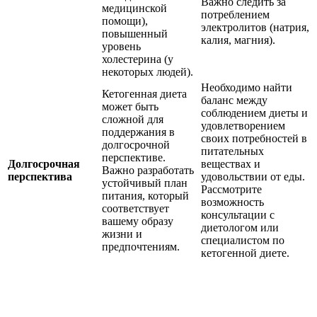
Важно следить за
медицинской
потреблением
помощи),
электролитов (натрия,
повышенный
калия, магния).
уровень
холестерина (у
некоторых людей).
Необходимо найти
Кетогенная диета
баланс между
может быть
соблюдением диеты и
сложной для
удовлетворением
поддержания в
своих потребностей в
долгосрочной
питательных
перспективе.
Долгосрочная
веществах и
Важно разработать
перспектива
удовольствии от еды.
устойчивый план
Рассмотрите
питания, который
возможность
соответствует
консультации с
вашему образу
диетологом или
жизни и
специалистом по
предпочтениям.
кетогенной диете.