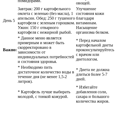
помидорами.
овощей.
Завтрак: 200 г картофельного
Улучшение
омлета с зеленью (без масла), 1
состояния кожи
апельсин. Обед: 250 г тушеного
благодаря
День 5
картофеля с зеленым горошком.
витаминам.
Ужин: 150 г отварного
Насыщение
картофеля с нежирной рыбой.
организма белком.
* Данное меню является
* Перед началом
примерным и может быть
картофельной диеты
скорректировано в
Важно:
проконсультируйтесь
зависимости от
с врачом или
индивидуальных потребностей
диетологом.
и состояния здоровья.
* Необходимо пить
* Диета не должна
достаточное количество воды в
длиться более 5-7
течение дня (не менее 1,5-2
дней.
литров).
* Избегайте
* Картофель лучше выбирать
добавления соли,
молодой, с тонкой кожурой.
сахара и большого
количества жиров.