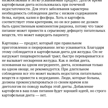
низкобелковый и легко усваиваемый продукт. Долгое время
картофельная диета использовалась при почечной
недостаточности. Для этого заболевания характерна
необходимость соблюдения диеты с низким содержанием
белка, натрия, калия и фосфора. Хоть и картофель
соответствует этим критериям, но он все равно не должен
быть единственным компонентом рациона, потому что такое
питание может привести к серьезному дефициту питательных
веществ, что может навредить пациенту.
Картошка — продукт, который при правильном
приготовлении и пюрировании легко усваивается. Благодаря
этому соблюдается и картофельная диета для желудка. Он не
нагружает пищеварительный тракт, быстро переваривается и
не вызывает несварения желудка. Как и любая диета,
основанная на одном ингредиенте, диета, основанная только
на одном овоще, не рекомендуется. При длительном
соблюдении все это может вызвать недостаток питательных
веществ и привести к недоеданию. Люди, которые больны,
должны проконсультироваться со своим врачом или
диетологом по поводу выбора этой диеты. Добавление
картофеля в ваш план питания будет хорошей идеей, но строго
картофельная диета — нет.