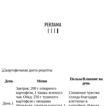
Польза/Влияние на
День
Меню
день
Завтрак: 200 г отварного
картофеля, 1 чашка зеленого
Снижение чувства
чая. Обед: 250 г тушеного
голода благодаря
картофеля с овощами
клетчатке в
День 1
(брокколи, цветная капуста), 1
картофеле. Начало