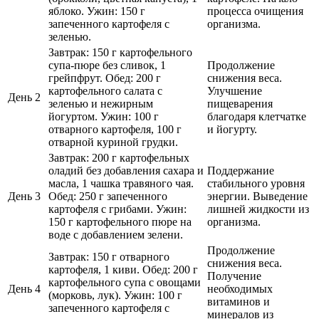
яблоко. Ужин: 150 г
процесса очищения
запеченного картофеля с
организма.
зеленью.
Завтрак: 150 г картофельного
супа-пюре без сливок, 1
Продолжение
грейпфрут. Обед: 200 г
снижения веса.
картофельного салата с
Улучшение
День 2
зеленью и нежирным
пищеварения
йогуртом. Ужин: 100 г
благодаря клетчатке
отварного картофеля, 100 г
и йогурту.
отварной куриной грудки.
Завтрак: 200 г картофельных
оладий без добавления сахара и
Поддержание
масла, 1 чашка травяного чая.
стабильного уровня
День 3
Обед: 250 г запеченного
энергии. Выведение
картофеля с грибами. Ужин:
лишней жидкости из
150 г картофельного пюре на
организма.
воде с добавлением зелени.
Продолжение
Завтрак: 150 г отварного
снижения веса.
картофеля, 1 киви. Обед: 200 г
Получение
картофельного супа с овощами
День 4
необходимых
(морковь, лук). Ужин: 100 г
витаминов и
запеченного картофеля с
минералов из