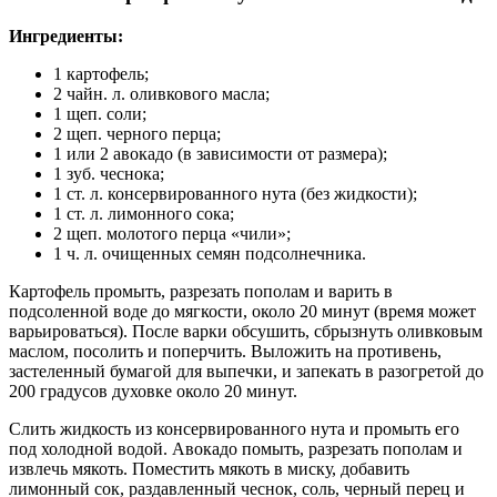
Ингредиенты:
1 картофель;
2 чайн. л. оливкового масла;
1 щеп. соли;
2 щеп. черного перца;
1 или 2 авокадо (в зависимости от размера);
1 зуб. чеснока;
1 ст. л. консервированного нута (без жидкости);
1 ст. л. лимонного сока;
2 щеп. молотого перца «чили»;
1 ч. л. очищенных семян подсолнечника.
Картофель промыть, разрезать пополам и варить в
подсоленной воде до мягкости, около 20 минут (время может
варьироваться). После варки обсушить, сбрызнуть оливковым
маслом, посолить и поперчить. Выложить на противень,
застеленный бумагой для выпечки, и запекать в разогретой до
200 градусов духовке около 20 минут.
Слить жидкость из консервированного нута и промыть его
под холодной водой. Авокадо помыть, разрезать пополам и
извлечь мякоть. Поместить мякоть в миску, добавить
лимонный сок, раздавленный чеснок, соль, черный перец и