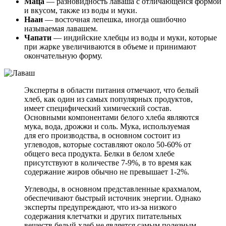
Маца
— разновидность лаваша с отличающейся формой
и вкусом, также из воды и муки.
Наан
— восточная лепешка, иногда ошибочно
называемая лавашем.
Чапати
— индийские хлебцы из воды и муки, которые
при жарке увеличиваются в объеме и принимают
окончательную форму.
Эксперты в области питания отмечают, что белый
хлеб, как один из самых популярных продуктов,
имеет специфический химический состав.
Основными компонентами белого хлеба являются
мука, вода, дрожжи и соль. Мука, используемая
для его производства, в основном состоит из
углеводов, которые составляют около 50-60% от
общего веса продукта. Белки в белом хлебе
присутствуют в количестве 7-9%, в то время как
содержание жиров обычно не превышает 1-2%.
Углеводы, в основном представленные крахмалом,
обеспечивают быстрый источник энергии. Однако
эксперты предупреждают, что из-за низкого
содержания клетчатки и других питательных
веществ белый хлеб не является самым полезным