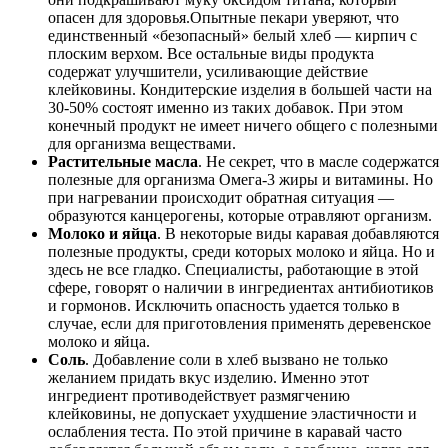
опасен для здоровья.Опытные пекари уверяют, что
единственный «безопасный» белый хлеб — кирпич с
плоским верхом. Все остальные виды продукта
содержат улучшители, усиливающие действие
клейковины. Кондитерские изделия в большей части на
30-50% состоят именно из таких добавок. При этом
конечный продукт не имеет ничего общего с полезными
для организма веществами.
Растительные масла
. Не секрет, что в масле содержатся
полезные для организма Омега-3 жиры и витамины. Но
при нагревании происходит обратная ситуация —
образуются канцерогены, которые отравляют организм.
Молоко и яйца
. В некоторые виды каравая добавляются
полезные продукты, среди которых молоко и яйца. Но и
здесь не все гладко. Специалисты, работающие в этой
сфере, говорят о наличии в ингредиентах антибиотиков
и гормонов. Исключить опасность удается только в
случае, если для приготовления применять деревенское
молоко и яйца.
Соль
. Добавление соли в хлеб вызвано не только
желанием придать вкус изделию. Именно этот
ингредиент противодействует размягчению
клейковины, не допускает ухудшение эластичности и
ослабления теста. По этой причине в каравай часто