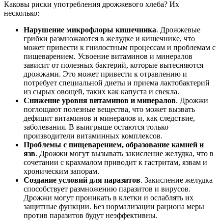
Каковы риски употребления дрожжевого хлеба? Их
несколько:
Нарушение микрофлоры кишечника
. Дрожжевые
грибки размножаются в желудке и кишечнике, что
может привести к гнилостным процессам и проблемам с
пищеварением. Усвоение витаминов и минералов
зависит от полезных бактерий, которые вытесняются
дрожжами. Это может привести к отравлению и
потребует специальной диеты и приема лактобактерий
из сырых овощей, таких как капуста и свекла.
Снижение уровня витаминов и минералов
. Дрожжи
поглощают полезные вещества, что может вызвать
дефицит витаминов и минералов и, как следствие,
заболевания. В выигрыше остаются только
производители витаминных комплексов.
Проблемы с пищеварением, образование камней и
язв
. Дрожжи могут вызывать закисление желудка, что в
сочетании с крахмалом приводит к гастритам, язвам и
хроническим запорам.
Создание условий для паразитов
. Закисление желудка
способствует размножению паразитов и вирусов.
Дрожжи могут проникать в клетки и ослаблять их
защитные функции. Без нормализации рациона меры
против паразитов будут неэффективны.