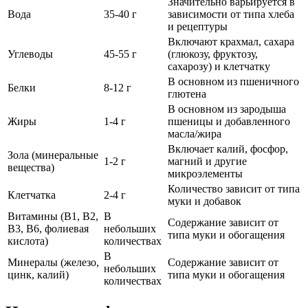
Значительно варьируется в
Вода
35-40 г
зависимости от типа хлеба
и рецептуры
Включают крахмал, сахара
Углеводы
45-55 г
(глюкозу, фруктозу,
сахарозу) и клетчатку
В основном из пшеничного
Белки
8-12 г
глютена
В основном из зародыша
Жиры
1-4 г
пшеницы и добавленного
масла/жира
Включает калий, фосфор,
Зола (минеральные
1-2 г
магний и другие
вещества)
микроэлементы
Количество зависит от типа
Клетчатка
2-4 г
муки и добавок
Витамины (В1, В2,
В
Содержание зависит от
В3, В6, фолиевая
небольших
типа муки и обогащения
кислота)
количествах
В
Минералы (железо,
Содержание зависит от
небольших
цинк, калий)
типа муки и обогащения
количествах