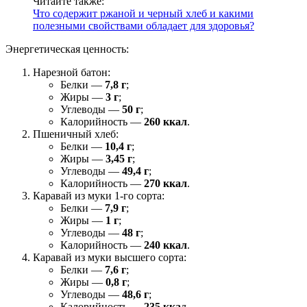
Читайте также:
Что содержит ржаной и черный хлеб и какими
полезными свойствами обладает для здоровья?
Энергетическая ценность:
Нарезной батон:
Белки —
7,8 г
;
Жиры —
3 г
;
Углеводы —
50 г
;
Калорийность —
260 ккал
.
Пшеничный хлеб:
Белки —
10,4 г
;
Жиры —
3,45 г
;
Углеводы —
49,4 г
;
Калорийность —
270 ккал
.
Каравай из муки 1-го сорта:
Белки —
7,9 г
;
Жиры —
1 г
;
Углеводы —
48 г
;
Калорийность —
240 ккал
.
Каравай из муки высшего сорта:
Белки —
7,6 г
;
Жиры —
0,8 г
;
Углеводы —
48,6 г
;
Калорийность —
235 кка
л.