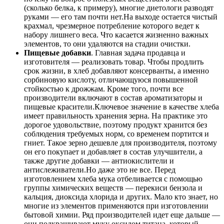
(сколько белка, к примеру), многие диетологи разводят
руками — его там почти нет.На выходе остается чистый
крахмал, чрезмерное потребление которого ведет к
набору лишнего веса. Что касается жизненно важных
элементов, то они удаляются на стадии очистки.
Пищевые добавки
. Главная задача продавца и
изготовителя — реализовать товар. Чтобы продлить
срок жизни, в хлеб добавляют консерванты, а именно
сорбиновую кислоту, отличающуюся повышенной
стойкостью к дрожжам. Кроме того, почти все
производители включают в состав ароматизаторы и
пищевые красители.Ключевое значение в качестве хлеба
имеет правильность хранения зерна. На практике это
дорогое удовольствие, поэтому продукт хранится без
соблюдения требуемых норм, со временем портится и
гниет. Такое зерно дешевле для производителя, поэтому
он его покупает и добавляет в состав улучшители, а
также другие добавки — антиокислители и
антислеживатели.Но даже это не все. Перед
изготовлением хлеба мука отбеливается с помощью
группы химических веществ — перекиси бензола и
кальция, диоксида хлорида и других. Мало кто знает, но
многие из элементов применяются при изготовлении
бытовой химии. Ряд производителей идет еще дальше —
они подкрашивают муку оксидом титана, который