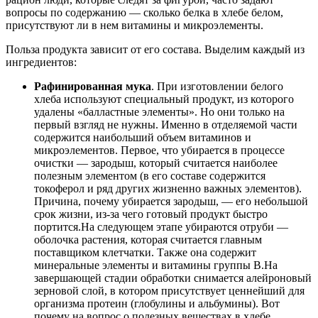
вопросы по содержанию — сколько белка в хлебе белом,
присутствуют ли в нем витамины и микроэлементы.
Польза продукта зависит от его состава. Выделим каждый из
ингредиентов:
Рафинированная мука
. При изготовлении белого
хлеба используют специальный продукт, из которого
удалены «балластные элементы». Но они только на
первый взгляд не нужны. Именно в отделяемой части
содержится наибольший объем витаминов и
микроэлементов. Первое, что убирается в процессе
очистки — зародыш, который считается наиболее
полезным элементом (в его составе содержится
токоферол и ряд других жизненно важных элементов).
Причина, почему убирается зародыш, — его небольшой
срок жизни, из-за чего готовый продукт быстро
портится.На следующем этапе убираются отруби —
оболочка растения, которая считается главным
поставщиком клетчатки. Также она содержит
минеральные элементы и витамины группы В.На
завершающей стадии обработки снимается алейроновый
зерновой слой, в котором присутствует ценнейший для
организма протеин (глобулины и альбумины). Вот
почему на вопрос о полезных веществах в хлебе