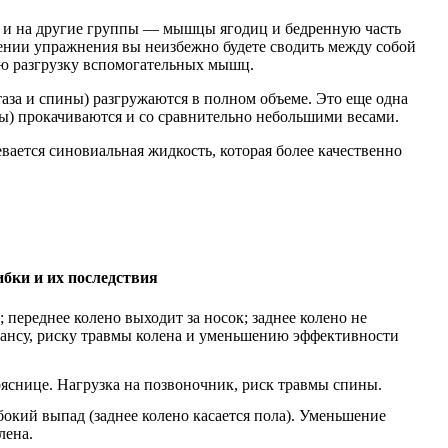
я и на другие группы — мышцы ягодиц и бедренную часть
нении упражнения вы неизбежно будете сводить между собой
ую разгрузку вспомогательных мышц.
таза и спины) разгружаются в полном объеме. Это еще одна
цы) прокачиваются и со сравнительно небольшими весами.
вается синовиальная жидкость, которая более качественно
бки и их последствия
переднее колено выходит за носок; заднее колено не
алансу, риску травмы колена и уменьшению эффективности
яснице. Нагрузка на позвоночник, риск травмы спины.
окий выпад (заднее колено касается пола). Уменьшение
лена.