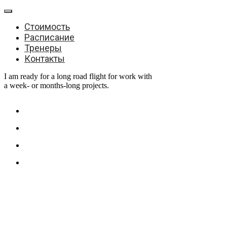
Стоимость
Расписание
Тренеры
Контакты
I am ready for a long road flight for work with
a week- or months-long projects.