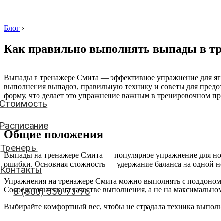
Блог
›
Как правильно выполнять выпады в тр
Стоимость
Выпады в тренажере Смита — эффективное упражнение для ягод
выполнения выпадов, правильную технику и советы для пред
Расписание
форму, что делает это упражнение важным в тренировочном пр
Тренеры
Контакты
Общие положения
8 (800) 550-73-76
Выпады на тренажере Смита — популярное упражнение для ног
ошибки. Основная сложность — удержание баланса на одной н
Упражнения на тренажере Смита можно выполнять с поддоном 
аписать нам
Сосредоточьтесь на качестве выполнения, а не на максимальном
Выбирайте комфортный вес, чтобы не страдала техника выполн