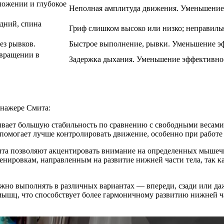
ложении и глубокое
Неполная амплитуда движения. Уменьшение
едний, спина
Гриф слишком высоко или низко; неправильн
ез рывков.
Быстрое выполнение, рывки. Уменьшение эф
звращении в
Задержка дыхания. Уменьшение эффективно
енажере Смита:
ивает большую стабильность по сравнению с свободными весами,
помогает лучше контролировать движение, особенно при работе
ита позволяют акцентировать внимание на определенных мышечн
нировкам, направленным на развитие нижней части тела, так ка
жно выполнять в различных вариантах — впереди, сзади или даж
мышц, что способствует более гармоничному развитию нижней 