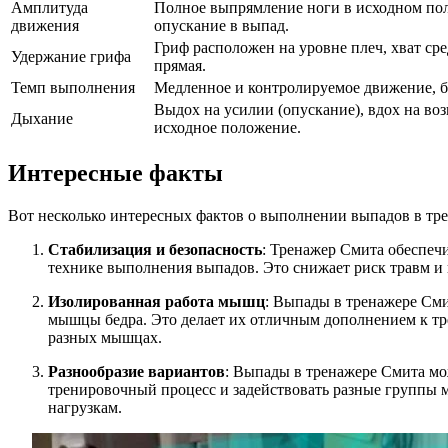
Амплитуда
Полное выпрямление ноги в исходном по
движения
опускание в выпад.
Гриф расположен на уровне плеч, хват ср
Удержание грифа
прямая.
Темп выполнения
Медленное и контролируемое движение, б
Выдох на усилии (опускание), вдох на во
Дыхание
исходное положение.
Интересные факты
Вот несколько интересных фактов о выполнении выпадов в тр
Стабилизация и безопасность
: Тренажер Смита обеспеч
технике выполнения выпадов. Это снижает риск травм и 
Изолированная работа мышц
: Выпады в тренажере См
мышцы бедра. Это делает их отличным дополнением к тре
разных мышцах.
Разнообразие вариантов
: Выпады в тренажере Смита мо
тренировочный процесс и задействовать разные группы 
нагрузкам.