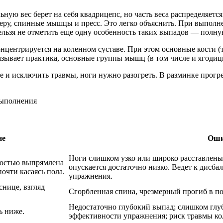
ю вес берет на себя квадрицепс, но часть веса распределяетс
имеру, спинные мышцы и пресс. Это легко объяснить. При выпол
Нельзя не отметить еще одну особенность таких выпадов — полн
онцентрируется на коленном суставе. При этом основные кости (
казывает практика, основные группы мышц (в том числе и ягоди
е и исключить травмы, ноги нужно разогреть. В разминке прогре
ие
Оши
Ноги слишком узко или широко расставлены; 
ностью выпрямлена
опускается достаточно низко. Ведет к дисб
почти касаясь пола.
упражнения.
снице, взгляд
Сгорбленная спина, чрезмерный прогиб в по
Недостаточно глубокий выпад; слишком глуб
ь ниже.
эффективности упражнения; риск травмы ко