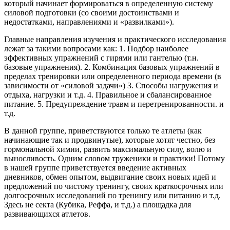
который начинает формироваться в определенную систему
силовой подготовки (со своими достоинствами и
недостатками, направлениями и «развилками»).
Главные направления изучения и практического исследования
лежат за такими вопросами как: 1. Подбор наиболее
эффективных упражнений с гирями или гантелью (т.н.
базовые упражнения). 2. Комбинация базовых упражнений в
пределах тренировки или определенного периода времени (в
зависимости от «силовой задачи») 3. Способы нагружения и
отдыха, нагрузки и т.д. 4. Правильное и сбалансированное
питание. 5. Предупреждение травм и перетренированности. и
т.д.
В данной группе, приветствуются только те атлеты (как
начинающие так и продвинутые), которые хотят честно, без
гормональной химии, развить максимальную силу, волю и
выносливость. Одним словом труженики и практики! Потому
в нашей группе приветствуется введение активных
дневников, обмен опытом, выдвигание своих новых идей и
предложений по чистому тренингу, своих краткосрочных или
долгосрочных исследований по тренингу или питанию и т.д.
Здесь не секта (Кубика, Реффа, и т.д.) а площадка для
развивающихся атлетов.