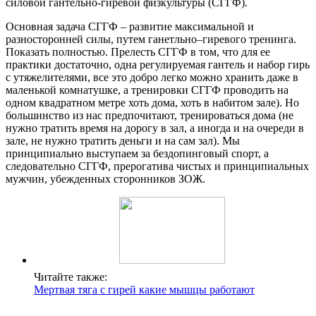
силовой гантельно-гиревой физкультуры (СГГФ).
Основная задача СГГФ – развитие максимальной и
разносторонней силы, путем ганетльно–гиревого тренинга.
Показать полностью. Прелесть СГГФ в том, что для ее
практики достаточно, одна регулируемая гантель и набор гирь
с утяжелителями, все это добро легко можно хранить даже в
маленькой комнатушке, а тренировки СГГФ проводить на
одном квадратном метре хоть дома, хоть в набитом зале). Но
большинство из нас предпочитают, тренироваться дома (не
нужно тратить время на дорогу в зал, а иногда и на очереди в
зале, не нужно тратить деньги и на сам зал). Мы
принципиально выступаем за бездопинговый спорт, а
следовательно СГГФ, прерогатива чистых и принципиальных
мужчин, убежденных сторонников ЗОЖ.
Читайте также:
Мертвая тяга с гирей какие мышцы работают