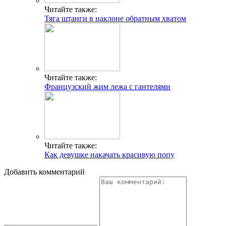
СВЯЗАТЬСЯ C НАМИ
Читайте также:
Тяга штанги в наклоне обратным хватом
Г. МОСКВА, М. КРЫЛАТСКОЕ,
УЛ. КРЫЛАТСКАЯ
Адрес
Читайте также:
INFO@CG-SPORT.RU
Французский жим лежа с гантелями
E-mail
Читайте также:
Как девушке накачать красивую попу
Добавить комментарий