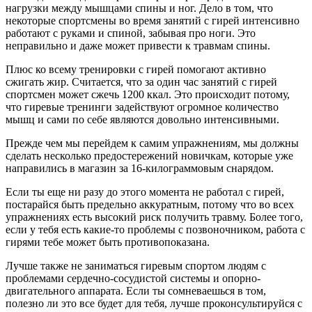
нагрузки между мышцами спины и ног. Дело в том, что
некоторые спортсмены во время занятий с гирей интенсивно
работают с руками и спиной, забывая про ноги. Это
неправильно и даже может привести к травмам спины.
Плюс ко всему тренировки с гирей помогают активно
сжигать жир. Считается, что за один час занятий с гирей
спортсмен может сжечь 1200 ккал. Это происходит потому,
что гиревые тренинги задействуют огромное количество
мышц и сами по себе являются довольно интенсивными.
Прежде чем мы перейдем к самим упражнениям, мы должны
сделать несколько предостережений новичкам, которые уже
направились в магазин за 16-килограммовым снарядом.
Если ты еще ни разу до этого момента не работал с гирей,
постарайся быть предельно аккуратным, потому что во всех
упражнениях есть высокий риск получить травму. Более того,
если у тебя есть какие-то проблемы с позвоночником, работа с
гирями тебе может быть противопоказана.
Лучше также не заниматься гиревым спортом людям с
проблемами сердечно-сосудистой системы и опорно-
двигательного аппарата. Если ты сомневаешься в том,
полезно ли это все будет для тебя, лучше проконсультируйся с