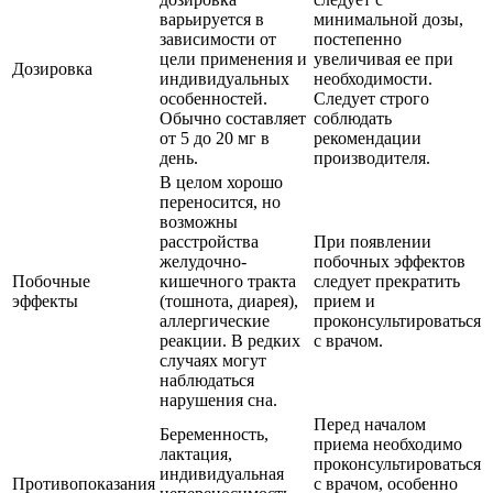
варьируется в
минимальной дозы,
зависимости от
постепенно
цели применения и
увеличивая ее при
Дозировка
индивидуальных
необходимости.
особенностей.
Следует строго
Обычно составляет
соблюдать
от 5 до 20 мг в
рекомендации
день.
производителя.
В целом хорошо
переносится, но
возможны
расстройства
При появлении
желудочно-
побочных эффектов
Побочные
кишечного тракта
следует прекратить
эффекты
(тошнота, диарея),
прием и
аллергические
проконсультироваться
реакции. В редких
с врачом.
случаях могут
наблюдаться
нарушения сна.
Перед началом
Беременность,
приема необходимо
лактация,
проконсультироваться
индивидуальная
Противопоказания
с врачом, особенно