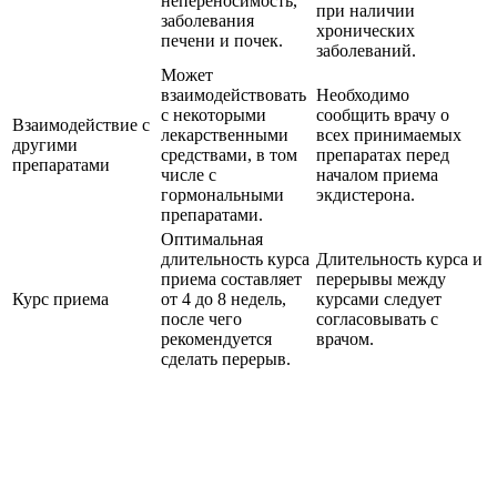
непереносимость,
при наличии
заболевания
хронических
печени и почек.
заболеваний.
Может
взаимодействовать
Необходимо
с некоторыми
сообщить врачу о
Взаимодействие с
лекарственными
всех принимаемых
другими
средствами, в том
препаратах перед
препаратами
числе с
началом приема
гормональными
экдистерона.
препаратами.
Оптимальная
длительность курса
Длительность курса и
приема составляет
перерывы между
Курс приема
от 4 до 8 недель,
курсами следует
после чего
согласовывать с
рекомендуется
врачом.
сделать перерыв.