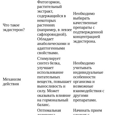
Фитогормон,
растительный
экстракт,
Необходимо
содержащийся в
выбирать
некоторых
качественные
Что такое
растениях
препараты с
экдистерон?
(например, в левзее
подтвержденной
сафлоровидной).
концентрацией
Обладает
экдистерона.
анаболическими и
адаптогенными
свойствами.
Стимулирует
синтез белка,
Необходимо
улучшает
учитывать
использование
индивидуальные
питательных
особенности
Механизм
веществ, повышает
организма и
действия
выносливость и
возможные
силу. Может
взаимодействия с
оказывать влияние
другими
на гормональный
препаратами.
баланс.
Оптимальная
Начинать прием
дозировка
следует с