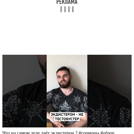
Что на самом деле даёт экдистерон ? #гормоны #обзор