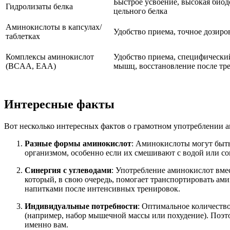
Быстрое усвоение, высокая биод
Гидролизаты белка
цельного белка
Аминокислоты в капсулах/
Удобство приема, точное дозиро
таблетках
Комплексы аминокислот
Удобство приема, специфический
(BCAA, EAA)
мышц, восстановление после тр
Интересные факты
Вот несколько интересных фактов о грамотном употреблении 
Разные формы аминокислот
: Аминокислоты могут быть
организмом, особенно если их смешивают с водой или со
Синергия с углеводами
: Употребление аминокислот вмес
который, в свою очередь, помогает транспортировать а
напитками после интенсивных тренировок.
Индивидуальные потребности
: Оптимальное количество
(например, набор мышечной массы или похудение). Поэто
именно вам.