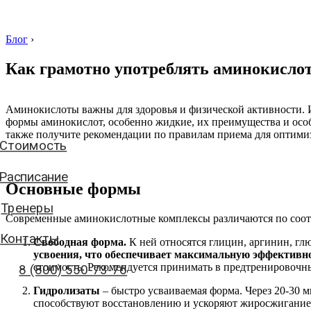
Блог
›
Как грамотно употреблять аминокислот
Стоимость
Аминокислоты важны для здоровья и физической активности. 
формы аминокислот, особенно жидкие, их преимущества и особ
Расписание
также получите рекомендации по правилам приема для оптимиз
Тренеры
Контакты
Основные формы
8 (800) 550-73-76
Современные аминокислотные комплексы различаются по соот
Свободная форма.
К ней относятся глицин, аргинин, гл
усвоения, что обеспечивает максимальную эффективно
аписать нам
стоимость. Рекомендуется принимать в предтренировочны
Гидролизаты
– быстро усваиваемая форма. Через 20-30 
способствуют восстановлению и ускоряют жиросжигание.