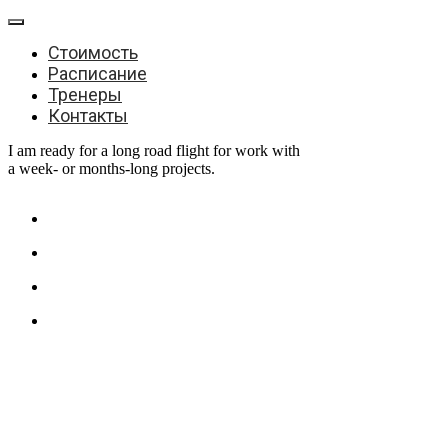
Стоимость
Расписание
Тренеры
Контакты
I am ready for a long road flight for work with
a week- or months-long projects.