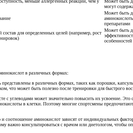
оступность, меньше аллергенных реакций, чем у
Может быть д
могут содерж
Может быть д
вание
аминокислоты
препаратами
Может быть д
 состав для определенных целей (например, рост
эффективност
енировок)
особенностей
аминокислот в различных формах:
 представлены в различных формах, таких как порошки, капсу
ком, что может быть полезно после тренировки для быстрого вос
те с углеводами может значительно повысить их усвоение. Это с
минокислоты в клетки. Поэтому многие спортсмены предпочитаю
 и соотношение аминокислот зависят от индивидуальных факторо
му важно консультироваться с врачом или диетологом, чтобы оп