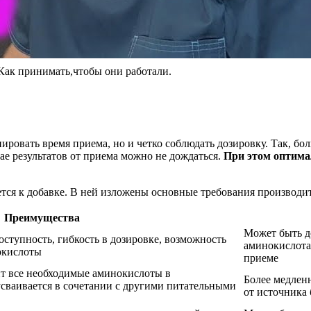
ак принимать,чтобы они работали.
ировать время приема, но и четко соблюдать дозировку. Так, б
ае результатов от приема можно не дождаться.
При этом оптимал
ется к добавке. В ней изложены основные требования производи
Преимущества
Может быть д
оступность, гибкость в дозировке, возможность
аминокислота
окислоты
приеме
т все необходимые аминокислоты в
Более медлен
сваивается в сочетании с другими питательными
от источника