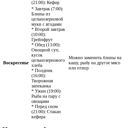
(21:00): Кефир
* Завтрак (7:00):
Блины из
цельнозерновой
муки с ягодами
* Второй завтрак
(10:00):
Грейпфрут
* Обед (13:00):
Овощной суп,
кусок
Можно заменить блины на
цельнозернового
Воскресенье
кашу, рыбу на другое мясо
хлеба
или птицу
* Полдник
(16:00):
Творожная
запеканка
* Ужин (19:00):
Рыба на пару с
овощами
* Перед сном
(21:00): Стакан
кефира