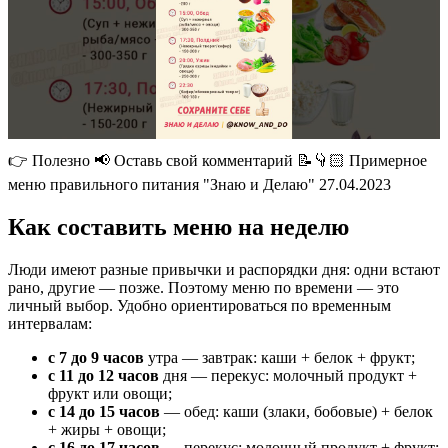
👉 Полезно 📢 Оставь свой комментарий 📝👇🏻 Примерное
меню правильного питания "Знаю и Делаю" 27.04.2023
Как составить меню на неделю
Люди имеют разные привычки и распорядки дня: одни встают
рано, другие — позже. Поэтому меню по времени — это
личный выбор. Удобно ориентироваться по временным
интервалам:
с 7 до 9 часов
утра — завтрак: каши + белок + фрукт;
с 11 до 12 часов
дня — перекус: молочный продукт +
фрукт или овощи;
с 14 до 15 часов
— обед: каши (злаки, бобовые) + белок
+ жиры + овощи;
с 16 до 17 часов
— перекус: молочный продукт + фрукт;