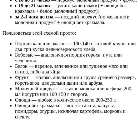
с 19 до 21 часов
— ужин: каши (злаки) + овощи без
крахмала + белок (молочный продукт);
за 2-3 часа до сна
— поздний перекус (по желанию):
молочный продукт + овощи без крахмала.
Пользоваться этой схемой просто:
Порция каш или злаков — 100-140 г готовой крупы или
два-три куска цельнозернового хлеба.
Бобовые — аналогичная порция гороха, нута или
чечевицы.
Белок — вареное, запеченное или тушеное мясо или
птица, либо два яйца.
Фрукт — яблоко, апельсин или груша среднего размера,
горсть ягод, две дольки дыни или арбуза.
Молочный продукт — стакан молока или кефира, 200
мл йогурта или 100-150 г творога.
Овощи — любые в количестве около 200-250 г.
Овощи без крахмала — листья салата, капуста,
помидоры, огурцы, исключая картофель, морковь и
свеклу.