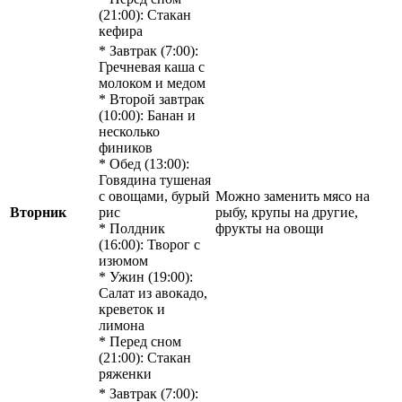
(21:00): Стакан
кефира
* Завтрак (7:00):
Гречневая каша с
молоком и медом
* Второй завтрак
(10:00): Банан и
несколько
фиников
* Обед (13:00):
Говядина тушеная
с овощами, бурый
Можно заменить мясо на
Вторник
рис
рыбу, крупы на другие,
* Полдник
фрукты на овощи
(16:00): Творог с
изюмом
* Ужин (19:00):
Салат из авокадо,
креветок и
лимона
* Перед сном
(21:00): Стакан
ряженки
* Завтрак (7:00):