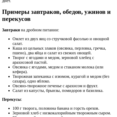
диет.
Примеры завтраков, обедов, ужинов и
перекусов
Завтраки
на дробном питании:
Омлет из двух яиц со стручковой фасолью и овощной
салат.
Каша из цельных злаков (овсянка, перловка, гречка,
пшено), два яйца и салат из свежих овощей.
Творог с ягодами и медом, зерновой хлебец с
арахисовой пастой.
Овсянка с ягодами, медом и стаканом молока (или
кефира).
Творожная запеканка с изюмом, курагой и медом (без
сахара), одно яблоко.
Овсяно-творожное печенье с арахисом и фрукт.
Салат из капусты, брынзы, помидоров и базилика.
Перекусы
:
100 г творога, половина банана и горсть орехов.
Зерновой хлеб с низкокалорийным творожным сыром.