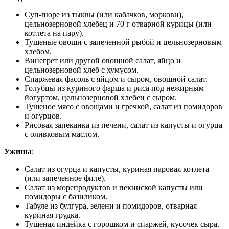
Суп-пюре из тыквы (или кабачков, моркови),
цельнозерновой хлебец и 70 г отварной курицы (или
котлета на пару).
Тушеные овощи с запеченной рыбой и цельнозерновым
хлебом.
Винегрет или другой овощной салат, яйцо и
цельнозерновой хлеб с хумусом.
Спаржевая фасоль с яйцом и сыром, овощной салат.
Голубцы из куриного фарша и риса под нежирным
йогуртом, цельнозерновой хлебец с сыром.
Тушеное мясо с овощами и гречкой, салат из помидоров
и огурцов.
Рисовая запеканка из печени, салат из капусты и огурца
с оливковым маслом.
Ужины
:
Салат из огурца и капусты, куриная паровая котлета
(или запеченное филе).
Салат из морепродуктов и пекинской капусты или
помидоры с базиликом.
Табуле из булгура, зелени и помидоров, отварная
куриная грудка.
Тушеная индейка с горошком и спаржей, кусочек сыра.