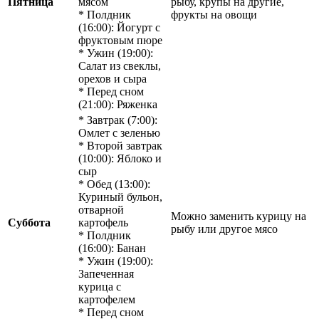
Пятница
мясом
рыбу, крупы на другие,
* Полдник
фрукты на овощи
(16:00): Йогурт с
фруктовым пюре
* Ужин (19:00):
Салат из свеклы,
орехов и сыра
* Перед сном
(21:00): Ряженка
* Завтрак (7:00):
Омлет с зеленью
* Второй завтрак
(10:00): Яблоко и
сыр
* Обед (13:00):
Куриный бульон,
отварной
Можно заменить курицу на
Суббота
картофель
рыбу или другое мясо
* Полдник
(16:00): Банан
* Ужин (19:00):
Запеченная
курица с
картофелем
* Перед сном