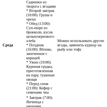
Сырники из
творога с ягодами
* Второй завтрак
(10:00): Груша и
орехи
* Обед (13:00):
Суп-пюре из
брокколи, кусок
цельнозернового
хлеба
Можно использовать другие
Среда
* Полдник
ягоды, заменить курицу на
(16:00): Яблоко,
рыбу или тофу
запеченное с
корицей
* Ужин (19:00):
Куриная грудка,
приготовленная
на пару, тушеные
овощи
* Перед сном
(21:00): Кефир с
семенами чиа
* Завтрак (7:00):
Яичница с
овощами