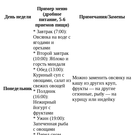
Пример меню
(дробное
День недели
Примечания/Замены
питание, 5-6
приемов пищи)
* Завтрак (7:00):
Овсянка на воде с
ягодами и
орехами
* Второй завтрак
(10:00): Яблоко и
горсть миндаля
* Обед (13:00):
Куриный суп с
Можно заменить овсянку на
овощами, салат из
кашу из других круп,
свежих овощей
Понедельник
фрукты — на другие
* Полдник
сезонные, рыбу — на
(16:00):
курицу или индейку
Нежирный
йогурт с
фруктами
* Ужин (19:00):
Запеченная рыба
с овощами
* Перед сном