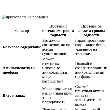
Протеин с
Протеин со
Фактор
истекшим сроком
свежим сроком
годности
годности
Возможно
Гарантированное
снижение, но не
содержание белка,
Белковое содержание
всегда
указанное на
существенное.
этикетке.
Может
измениться,
Полный и
Аминокислотный
некоторые
сбалансированный
профиль
аминокислоты
аминокислотный
могут
профиль.
разрушиться.
Свежий,
Может появиться
приятный вкус и
неприятный вкус,
Вкус и запах
запах (в
запах
зависимости от
прогорклости.
вкуса).
Повышенный
Минимальный