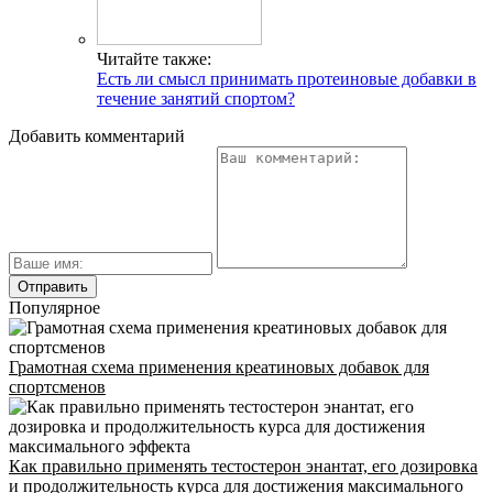
Г. МОСКВА, М. КРЫЛАТСКОЕ,
УЛ. КРЫЛАТСКАЯ
Читайте также:
Адрес
Есть ли смысл принимать протеиновые добавки в
течение занятий спортом?
Добавить комментарий
INFO@CG-SPORT.RU
E-mail
Популярное
Грамотная схема применения креатиновых добавок для
спортсменов
Как правильно применять тестостерон энантат, его дозировка
и продолжительность курса для достижения максимального