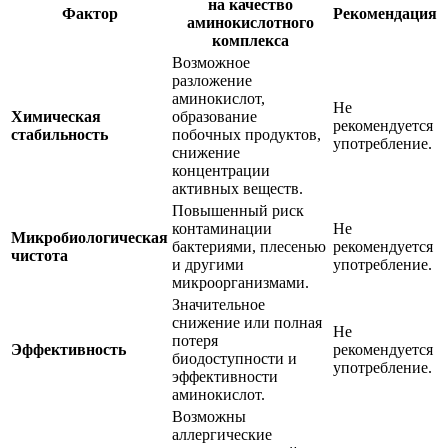
на качество
Фактор
Рекомендация
аминокислотного
комплекса
Возможное
разложение
аминокислот,
Не
Химическая
образование
рекомендуется
стабильность
побочных продуктов,
употребление.
снижение
концентрации
активных веществ.
Повышенный риск
контаминации
Не
Микробиологическая
бактериями, плесенью
рекомендуется
чистота
и другими
употребление.
микроорганизмами.
Значительное
снижение или полная
Не
потеря
Эффективность
рекомендуется
биодоступности и
употребление.
эффективности
аминокислот.
Возможны
аллергические