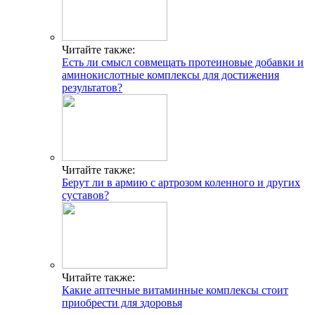
Читайте также:
Есть ли смысл совмещать протеиновые добавки и
аминокислотные комплексы для достижения
результатов?
ГДЕ ПРОХОДЯТ
ТРЕНИРОВКИ И КАК
СВЯЗАТЬСЯ C НАМИ
Читайте также:
Г. МОСКВА, М. КРЫЛАТСКОЕ,
Берут ли в армию с артрозом коленного и других
УЛ. КРЫЛАТСКАЯ
суставов?
Адрес
INFO@CG-SPORT.RU
Читайте также:
E-mail
Какие аптечные витаминные комплексы стоит
приобрести для здоровья