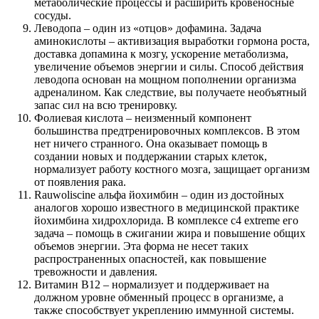
метаболические процессы и расширить кровеносные
сосуды.
Леводопа – один из «отцов» дофамина. Задача
аминокислоты – активизация выработки гормона роста,
доставка допамина к мозгу, ускорение метаболизма,
увеличение объемов энергии и силы. Способ действия
леводопа основан на мощном пополнении организма
адреналином. Как следствие, вы получаете необъятный
запас сил на всю тренировку.
Фолиевая кислота – неизменный компонент
большинства предтренировочных комплексов. В этом
нет ничего странного. Она оказывает помощь в
создании новых и поддержании старых клеток,
нормализует работу костного мозга, защищает организм
от появления рака.
Rauwoliscine альфа йохимбин – один из достойных
аналогов хорошо известного в медицинской практике
йохимбина хидрохлорида. В комплексе c4 extreme его
задача – помощь в сжигании жира и повышение общих
объемов энергии. Эта форма не несет таких
распространенных опасностей, как повышение
тревожности и давления.
Витамин В12 – нормализует и поддерживает на
должном уровне обменный процесс в организме, а
также способствует укреплению иммунной системы.