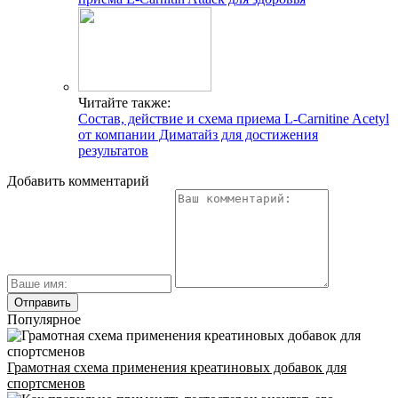
ГДЕ ПРОХОДЯТ
Читайте также:
Состав, действие и схема приема L-Carnitine Acetyl
ТРЕНИРОВКИ И КАК
от компании Диматайз для достижения
СВЯЗАТЬСЯ C НАМИ
результатов
Г. МОСКВА, М. КРЫЛАТСКОЕ,
Добавить комментарий
УЛ. КРЫЛАТСКАЯ
Адрес
INFO@CG-SPORT.RU
E-mail
Популярное
Грамотная схема применения креатиновых добавок для
спортсменов