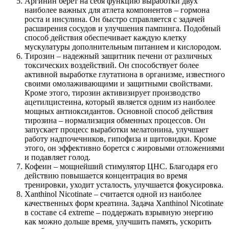
Аргинин берет на себя функцию выработки двух
наиболее важных для атлета компонентов – гормона
роста и инсулина. Он быстро справляется с задачей
расширения сосудов и улучшения пампинга. Подобный
способ действия обеспечивает каждую клетку
мускулатуры дополнительным питанием и кислородом.
Тирозин – надежный защитник печени от различных
токсических воздействий. Он способствует более
активной выработке глутатиона в организме, известного
своими омолаживающими и защитными свойствами.
Кроме этого, тирозин активизирует производство
ацетилцистеина, который является одним из наиболее
мощных антиоксидантов. Основной способ действия
тирозина – нормализация обменных процессов. Он
запускает процесс выработки мелатонина, улучшает
работу надпочечников, гипофиза и щитовидки. Кроме
этого, он эффективно борется с жировыми отложениями
и подавляет голод.
Кофеин – мощнейший стимулятор ЦНС. Благодаря его
действию повышается концентрация во время
тренировки, уходит усталость, улучшается фокусировка.
Xanthinol Nicotinate – считается одной из наиболее
качественных форм креатина. Задача Xanthinol Nicotinate
в составе c4 extreme – поддержать взрывную энергию
как можно дольше время, улучшить память, ускорить