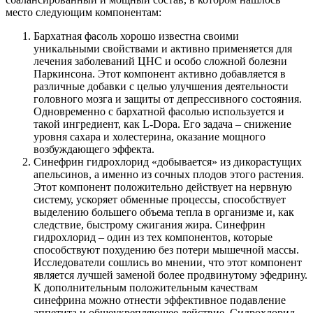
место следующим компонентам:
Бархатная фасоль хорошо известна своими
уникальными свойствами и активно применяется для
лечения заболеваний ЦНС и особо сложной болезни
Паркинсона. Этот компонент активно добавляется в
различные добавки с целью улучшения деятельности
головного мозга и защиты от депрессивного состояния.
Одновременно с бархатной фасолью используется и
такой ингредиент, как L-Dopa. Его задача – снижение
уровня сахара и холестерина, оказание мощного
возбуждающего эффекта.
Синефрин гидрохлорид «добывается» из дикорастущих
апельсинов, а именно из сочных плодов этого растения.
Этот компонент положительно действует на нервную
систему, ускоряет обменные процессы, способствует
выделению большего объема тепла в организме и, как
следствие, быстрому сжигания жира. Синефрин
гидрохлорид – один из тех компонентов, которые
способствуют похудению без потери мышечной массы.
Исследователи сошлись во мнении, что этот компонент
является лучшей заменой более продвинутому эфедрину.
К дополнительным положительным качествам
синефрина можно отнести эффективное подавление
аппетита и общеукрепляющее действие. Сидрохлорид