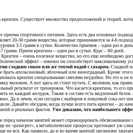
ть креатин. Существует множество предположений и теорий, кото
е приема спортивного питания. Здесь есть два основных подхода
авляет 20-30 грамм вещества, которые принимаются за 4-6 подход
уровня 3-5 грамм в сутки. Количество приемов – один раз в день
-7 грамм. Прием креатина – один раз в сутки. Курс – 60 дней.
 Креатин – очень полезное вещество, но его еще необходимо дост
болический эффект – именно он способствует максимальному 
ин сладким соком или же теплой водой с сахаром.
Сладкий на
ше брать апельсиновый, яблочный или виноградный. Кроме этог
пивать креатин специальными смесями неудобно. Но это и не н
вку молоком. А вот здесь не стоит путать. С молоком, как прав
ьный результат от тренировок. Что касается креатина, то его пр
арить не каждый желудок. Также в составе есть медленный белок
жно. Да и зачем, если сегодня с выбором и покупкой сока нет ни
или. Давайте обсудим, когда лучше всего пить креатин – до нач
ований и реальных фактов.
Уже доказано, что наибольшего эффе
и перед началом занятий может спровоцировать обезвоживание о
ще не «разогрет», а метаболические процессы протекают уж сли
ще не все. Как правило, до и во время занятий организму хват