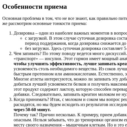
Особенности приема
Основная проблема в том, что не все знают, как правильно пи
же рассмотрим основные тонкости приема:
Дозировка – один из наиболее важных моментов в вопрос
с загрузкой. В этом случае суточная дозировка сост
период поддержания, когда дозировка снижается до 
без загрузки. Здесь суточная дозировка составляет 5
Чем запивать? По этому поводу ведется много дискуссий.
«транспорт» — инсулин. Этот гормон имеет мощный ана
чтобы улучшить эффективность, лучше запивать креат
усвояемость столь необходимого вещества. Из соков луч
быстрым протеином или аминокислотами. Естественно, за
Многие атлеты интересуются, можно ли запивать эту доба
добиться лучшей усвояемости белков и получить максимал
этот продукт содержит лактозу, которую способен перев
добавки. Следовательно, запивать креатин молоком не ну
Когда принимать? Итак, с молоком и соком мы вопрос реш
расходятся, но мы будем исходить из результатов исслед
через 50-60 минут.
Почему так? Причин несколько. К примеру, прием добавк
опасным. Нельзя забывать, что до тренировки организм е
месту своего назначения – мышечным клеткам. Но и это е