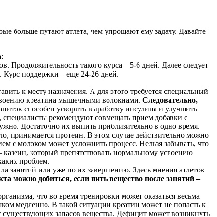
рые больше путают атлета, чем упрощают ему задачу. Давайте
:
ов. Продолжительность такого курса – 5-6 дней. Далее следует
. Курс поддержки – еще 24-26 дней.
авить к месту назначения. А для этого требуется специальный
усвоению креатина мышечными волокнами.
Следовательно,
питок способен ускорить выработку инсулина и улучшить
о, специалисты рекомендуют совмещать прием добавки с
ужно. Достаточно их выпить приблизительно в одно время.
ило, принимается протеин. В этом случае действительно можно
ием с молоком может усложнить процесс. Нельзя забывать, что
 – казеин, который препятствовать нормальному усвоению
каких проблем.
ала занятий или уже по их завершению. Здесь мнения атлетов
кта можно добиться, если пить вещество после занятий –
рганизма, что во время тренировки может оказаться весьма
шком медленно. В такой ситуации креатин может не попасть к
ает существующих запасов вещества. Дефицит может возникнуть