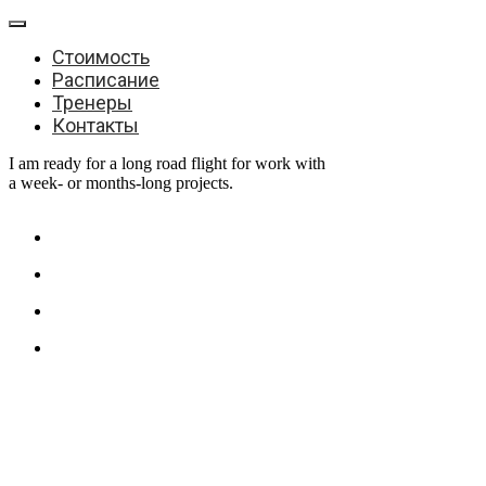
Стоимость
Расписание
Тренеры
Контакты
I am ready for a long road flight for work with
a week- or months-long projects.