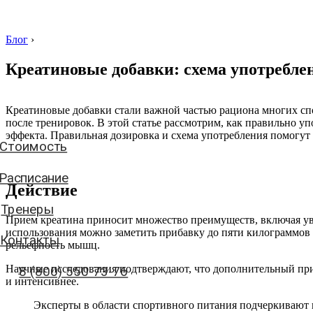
Блог
›
Креатиновые добавки: схема употребле
Стоимость
Креатиновые добавки стали важной частью рациона многих сп
после тренировок. В этой статье рассмотрим, как правильно уп
Расписание
эффекта. Правильная дозировка и схема употребления помогут 
Тренеры
Контакты
Действие
8 (800) 550-73-76
Прием креатина приносит множество преимуществ, включая ув
использования можно заметить прибавку до пяти килограммов 
рельефность мышц.
аписать нам
Научные исследования подтверждают, что дополнительный прие
и интенсивнее.
Эксперты в области спортивного питания подчеркивают 