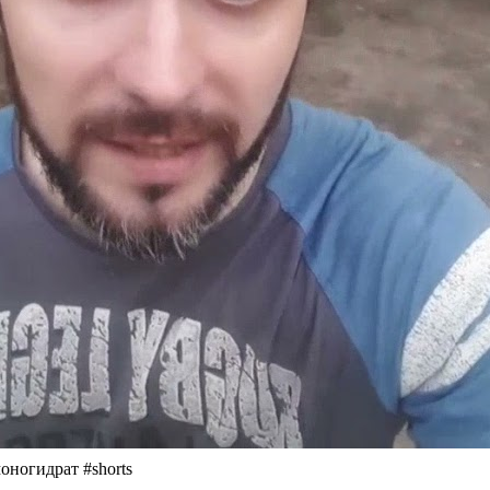
ногидрат #shorts