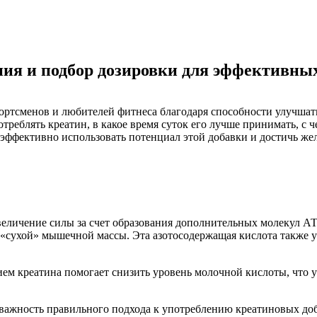
ния и подбор дозировки для эффективны
ортсменов и любителей фитнеса благодаря способности улучшат
отреблять креатин, в какое время суток его лучше принимать, с
эффективно использовать потенциал этой добавки и достичь жел
еличение силы за счет образования дополнительных молекул АТ
«сухой» мышечной массы. Эта азотосодержащая кислота также у
м креатина помогает снизить уровень молочной кислоты, что у
важность правильного подхода к употреблению креатиновых доб