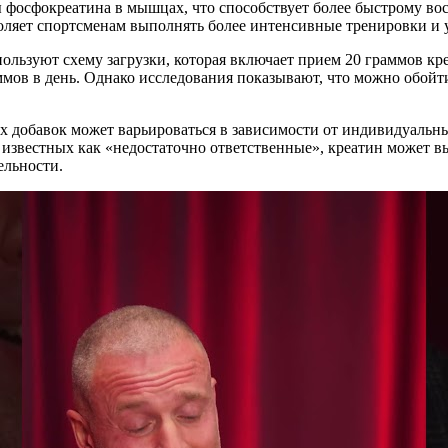
сы фосфокреатина в мышцах, что способствует более быстрому 
ляет спортсменам выполнять более интенсивные тренировки и у
ользуют схему загрузки, которая включает прием 20 граммов креа
мов в день. Однако исследования показывают, что можно обойти
х добавок может варьироваться в зависимости от индивидуальны
известных как «недостаточно ответственные», креатин может выз
ельности.