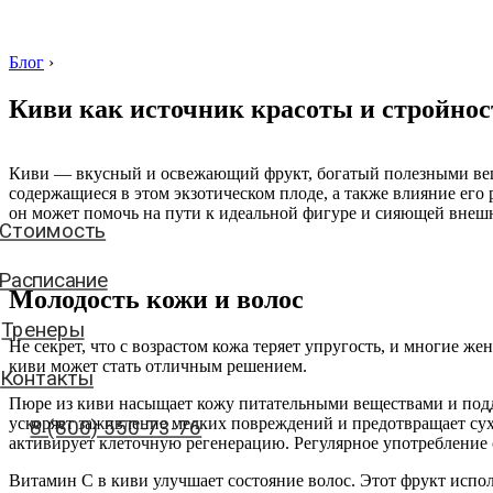
Блог
›
Киви как источник красоты и стройнос
Стоимость
Киви — вкусный и освежающий фрукт, богатый полезными веще
содержащиеся в этом экзотическом плоде, а также влияние его 
Расписание
он может помочь на пути к идеальной фигуре и сияющей внеш
Тренеры
Контакты
Молодость кожи и волос
8 (800) 550-73-76
Не секрет, что с возрастом кожа теряет упругость, и многие 
киви может стать отличным решением.
Пюре из киви насыщает кожу питательными веществами и подде
аписать нам
ускоряет заживление мелких повреждений и предотвращает сух
активирует клеточную регенерацию. Регулярное употребление 
Витамин C в киви улучшает состояние волос. Этот фрукт испол