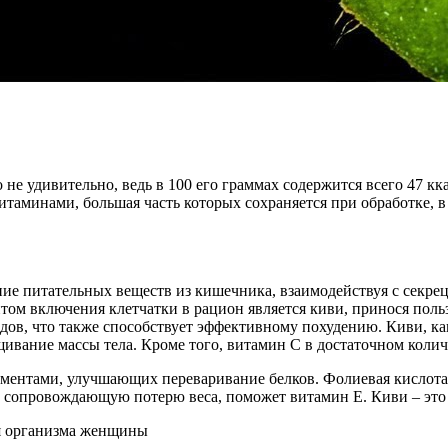
о не удивительно, ведь в 100 его граммах содержится всего 47 кк
таминами, большая часть которых сохраняется при обработке, в
ние питательных веществ из кишечника, взаимодействуя с секре
иантом включения клетчатки в рацион является киви, принося по
дов, что также способствует эффективному похудению. Киви, ка
вание массы тела. Кроме того, витамин C в достаточном количес
ентами, улучшающих переваривание белков. Фолиевая кислота 
, сопровождающую потерю веса, поможет витамин Е. Киви – это