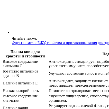
Читайте также:
Фрукт помело: БЖУ, свойства и противопоказания для зд
Польза киви для
Под
красоты и стройности
Высокое содержание
Антиоксидант, стимулирует выработ
витамина С
укрепляет иммунитет, способствует
Богатство витаминов
Улучшают состояние волос и ногтей
группы В
Антиоксидант, защищает клетки от
Наличие витамина Е
предотвращает преждевременное ст
Низкая калорийность
Помогает контролировать вес, спо
Высокое содержание
Улучшает пищеварение, способству
клетчатки
организма.
Регулирует водно-солевой баланс,
Наличие калия