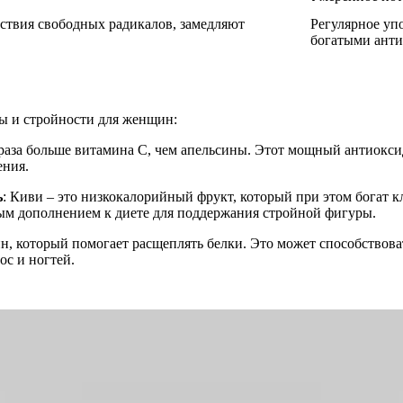
ствия свободных радикалов, замедляют
Регулярное уп
богатыми анти
ты и стройности для женщин:
 раза больше витамина C, чем апельсины. Этот мощный антиокси
ения.
ь
: Киви – это низкокалорийный фрукт, который при этом богат 
ным дополнением к диете для поддержания стройной фигуры.
н, который помогает расщеплять белки. Это может способство
ос и ногтей.