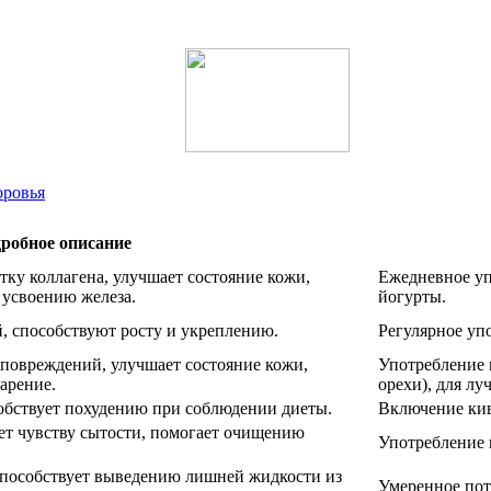
оровья
робное описание
ку коллагена, улучшает состояние кожи,
Ежедневное уп
 усвоению железа.
йогурты.
, способствуют росту и укреплению.
Регулярное уп
 повреждений, улучшает состояние кожи,
Употребление 
арение.
орехи), для лу
собствует похудению при соблюдении диеты.
Включение кив
ет чувству сытости, помогает очищению
Употребление 
 способствует выведению лишней жидкости из
Умеренное пот