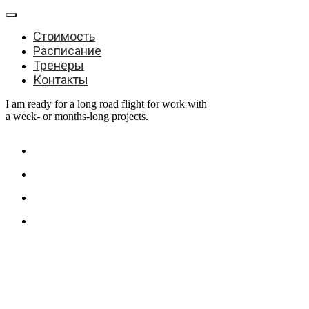
Стоимость
Расписание
Тренеры
Контакты
I am ready for a long road flight for work with
a week- or months-long projects.