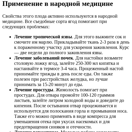
Применение в народной медицине
Свойства этого плода активно используются в народной
медицине. Все съедобные сорта ягод помогают при
следующих проблемах:
Лечение тропической язвы
. Для этого выжмите сок и
смочите им марлю. Прикладывайте ткань 2-3 раза в день
к пораженному участку для ускорения заживления. Курс
— две недели до полного заживления язвы.
Лечение заболеваний почек
. Для настойки возьмите
столовую ложку ягод, залейте 250-300 мл кипятка и
настаивайте в термосе 3-4 часа. Процеженный настой
принимайте трижды в день после еды. Он также
полезен при расстройствах желудка, но лучше
принимать за 15-20 минут до еды.
Лечение простуды
. Жимолость помогает при
простудах. Для отвара промойте 100-120 граммов
листьев, залейте литром холодной воды и доведите до
кипения. После остывания отвар процеживается и
используется для полоскания горла и промывания носа.
Также его можно применять в виде компресса для
уменьшения отека при укусах насекомых и для
предотвращения синяков и отечности.