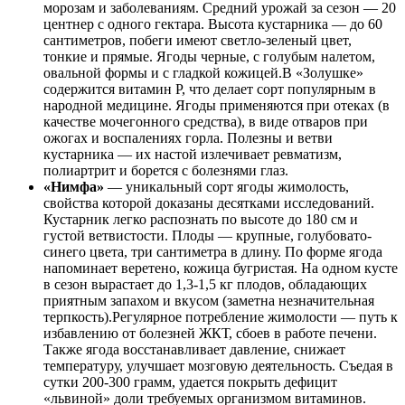
морозам и заболеваниям. Средний урожай за сезон — 20
центнер с одного гектара. Высота кустарника — до 60
сантиметров, побеги имеют светло-зеленый цвет,
тонкие и прямые. Ягоды черные, с голубым налетом,
овальной формы и с гладкой кожицей.В «Золушке»
содержится витамин Р, что делает сорт популярным в
народной медицине. Ягоды применяются при отеках (в
качестве мочегонного средства), в виде отваров при
ожогах и воспалениях горла. Полезны и ветви
кустарника — их настой излечивает ревматизм,
полиартрит и борется с болезнями глаз.
«Нимфа»
— уникальный сорт ягоды жимолость,
свойства которой доказаны десятками исследований.
Кустарник легко распознать по высоте до 180 см и
густой ветвистости. Плоды — крупные, голубовато-
синего цвета, три сантиметра в длину. По форме ягода
напоминает веретено, кожица бугристая. На одном кусте
в сезон вырастает до 1,3-1,5 кг плодов, обладающих
приятным запахом и вкусом (заметна незначительная
терпкость).Регулярное потребление жимолости — путь к
избавлению от болезней ЖКТ, сбоев в работе печени.
Также ягода восстанавливает давление, снижает
температуру, улучшает мозговую деятельность. Съедая в
сутки 200-300 грамм, удается покрыть дефицит
«львиной» доли требуемых организмом витаминов.