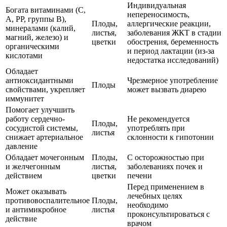
Индивидуальная
Богата витаминами (С,
непереносимость,
А, РР, группы В),
Плоды,
аллергические реакции,
минералами (калий,
листья,
заболевания ЖКТ в стадии
магний, железо) и
цветки
обострения, беременность
органическими
и период лактации (из-за
кислотами
недостатка исследований)
Обладает
антиоксидантными
Чрезмерное употребление
Плоды
свойствами, укрепляет
может вызвать диарею
иммунитет
Помогает улучшить
работу сердечно-
Не рекомендуется
Плоды,
сосудистой системы,
употреблять при
листья
снижает артериальное
склонности к гипотонии
давление
Обладает мочегонным
Плоды,
С осторожностью при
и желчегонным
листья,
заболеваниях почек и
действием
цветки
печени
Перед применением в
Может оказывать
лечебных целях
противовоспалительное
Плоды,
необходимо
и антимикробное
листья
проконсультироваться с
действие
врачом