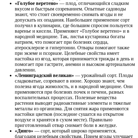
«Голубое веретено»
— плод, отличающийся сладким
вкусом и быстрым созреванием. Опытные садоводы
знают, что стоит своевременно снимать ягоды и не
допускать их опадания. Наибольшее применение сорт
получил в кулинарии, где большим спросом пользуется
варенье и кисели. Применяют «Голубое веретено» и в
народной медицине. Так, листья кустарника богаты
натрием, что помогает при болезнях сердца,
атеросклерозе и гипертонии. Отвары помогают также
при экземе и псориазе. Целебные свойства имеет
настойка из ягод, которая принимается трижды в день и
помогает при гастрите, анемии и высоком артериальном
давлении.
«Ленинградский великан»
— урожайный сорт. Плоды
сладковатые, созревают в июне. Хорошо знают, чем
полезна ягода жимолость, и в народной медицине. Они
применяются при болезнях почек и печени, разных
воспалительных процессах. Полезные вещества
растения выводят радиоактивные элементы и тяжелые
металлы из организма. Для снятия жара применяются
настойки цветков (последние сушатся на открытом
воздухе и хранятся в сухом месте). Правильно
приготовленный отвар снимает боли в желудке.
«Динго»
— сорт, который широко применяется,
благодаря целебным свойствам. Прием ягоды улучшает