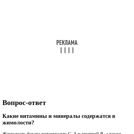
Вопрос-ответ
Какие витамины и минералы содержатся в
жимолости?
Жимолость богата витаминами C, A и группой B, а также