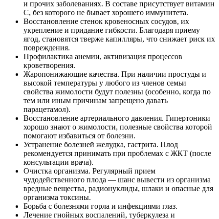
и прочих заболеваниях. В составе присутствует витамин
С, без которого не бывает хорошего иммунитета.
Восстановление стенок кровеносных сосудов, их
укрепление и придание гибкости. Благодаря приему
ягод, становятся тверже капилляры, что снижает риск их
повреждения.
Профилактика анемии, активизация процессов
кроветворения.
Жаропонижающие качества. При наличии простуды и
высокой температуры у любого из членов семьи
свойства жимолости будут полезны (особенно, когда по
тем или иным причинам запрещено давать
парацетамол).
Восстановление артериального давления. Гипертоники
хорошо знают о жимолости, полезные свойства которой
помогают избавиться от болезни.
Устранение болезней желудка, гастрита. Плод
рекомендуется принимать при проблемах с ЖКТ (после
консультации врача).
Очистка организма. Регулярный прием
чудодейственного плода — шанс вывести из организма
вредные вещества, радионуклиды, шлаки и опасные для
организма токсины.
Борьба с болезнями горла и инфекциями глаз.
Лечение гнойных воспалений, туберкулеза и