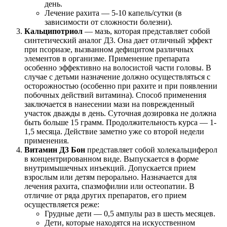
день.
Лечение рахита — 5-10 капель/сутки (в
зависимости от сложности болезни).
Кальципотриол
— мазь, которая представляет собой
синтетический аналог Д3. Она дает отличный эффект
при псориазе, вызванном дефицитом различных
элементов в организме. Применение препарата
особенно эффективно на волосистой части головы. В
случае с детьми назначение должно осуществляться с
осторожностью (особенно при рахите и при появлении
побочных действий витамина). Способ применения
заключается в нанесении мази на поврежденный
участок дважды в день. Суточная дозировка не должна
быть больше 15 грамм. Продолжительность курса — 1-
1,5 месяца. Действие заметно уже со второй недели
применения.
Витамин Д3 Бон
представляет собой холекальциферол
в концентрированном виде. Выпускается в форме
внутримышечных инъекций. Допускается прием
взрослым или детям перорально. Назначается для
лечения рахита, спазмофилии или остеопатии. В
отличие от ряда других препаратов, его прием
осуществляется реже:
Грудные дети — 0,5 ампулы раз в шесть месяцев.
Дети, которые находятся на искусственном