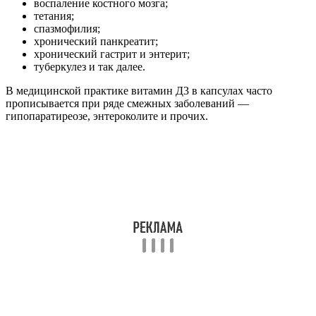
воспаление костного мозга;
тетания;
спазмофилия;
хронический панкреатит;
хронический гастрит и энтерит;
туберкулез и так далее.
В медицинской практике витамин Д3 в капсулах часто
прописывается при ряде смежных заболеваний —
гипопаратиреозе, энтероколите и прочих.