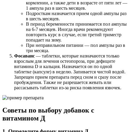
кормлении, а также дети в возрасте от пяти лет —
1 ампула раз в шесть месяцев.
Подросткам назначается прием одной ампулы раз
в шесть месяцев.
В период беременности принимается пол ампулы
на 6-7 месяцев. Иногда врачи рекомендуют
повторить курс в случае, если третий триместр
попадает на зиму.
При неправильном питании — пол ампулы раз в
три месяца.
Фосаванс
— таблетки, которые назначаются только
взрослым для лечения остеопороза, при дефиците
витамина D и кальция. Назначается он по одной
таблетке (капсуле) в неделю. Запивается чистой водой.
Запрещен прием препарата перед сном и сразу после
пробуждения. Также не разрешается жевать или
рассасывать таблетки из-за риска появления язвочек.
Советы по выбору добавок с
витамином Д
1. Определите форму витамина Д