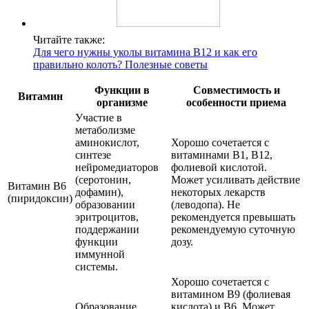
Читайте также:
Для чего нужны уколы витамина В12 и как его
правильно колоть? Полезные советы
Функции в
Совместимость и
Витамин
организме
особенности приема
Участие в
метаболизме
аминокислот,
Хорошо сочетается с
синтезе
витаминами B1, B12,
нейромедиаторов
фолиевой кислотой.
(серотонин,
Может усиливать действие
Витамин B6
дофамин),
некоторых лекарств
(пиридоксин)
образовании
(леводопа). Не
эритроцитов,
рекомендуется превышать
поддержании
рекомендуемую суточную
функции
дозу.
иммунной
системы.
Хорошо сочетается с
витамином B9 (фолиевая
Образование
кислота) и B6. Может