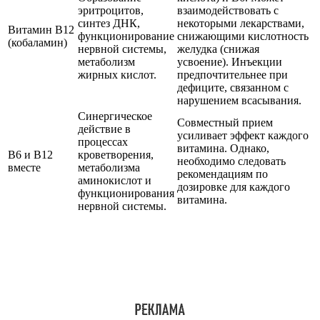
эритроцитов,
взаимодействовать с
синтез ДНК,
некоторыми лекарствами,
Витамин B12
функционирование
снижающими кислотность
(кобаламин)
нервной системы,
желудка (снижая
метаболизм
усвоение). Инъекции
жирных кислот.
предпочтительнее при
дефиците, связанном с
нарушением всасывания.
Синергическое
Совместный прием
действие в
усиливает эффект каждого
процессах
витамина. Однако,
B6 и B12
кроветворения,
необходимо следовать
вместе
метаболизма
рекомендациям по
аминокислот и
дозировке для каждого
функционирования
витамина.
нервной системы.