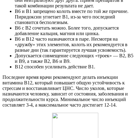
они нейтрализуют друг друга. Прием препаратов в
такой комбинации результата не дает.
В6 и В1 запрещено колоть вместе по той же причине.
Пиридоксин угнетает B1, из-за чего последний
становится бесполезным.
В6 с В2 сочетать можно. Более того, допускается
добавление кальция, магния или цинка.
B6 и B12 часто назначаются в паре. Несмотря на
«дружбу» этих элементов, колоть их рекомендуется в
разные дни (так гарантируется лучшая усвояемость).
Допускается совмещение следующих «троек» — В2, В5
и В9, а также В2, В6 и В9.
В12 способен усиливать действие В1.
Последнее время врачи рекомендуют делать инъекции
витамина В12, который повышает общую устойчивость к
стрессам и восстанавливает ЦНС. Число уколов, которые
назначаются человеку, зависит от состояния, заболевания и
продолжительности курса. Минимальное число инъекций
составляет 3-4, а максимальное часто достигает 12-14.