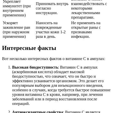
Укрепляет
Принимать внутрь
взаимодействовать с
иммунитет (при
согласно
некоторыми
внутреннем
инструкции.
лекарственными
применении)
препаратами.
Ускоряет
Наносить на
Не применять на
заживление ран
поврежденные
открытые раны с
(при наружном
участки кожи 1-2
признаками
применении)
раза в день.
инфекции.
Интересные факты
Вот несколько интересных фактов о витамине C в ампулах:
Высокая биодоступность
: Витамин C в ампулах
(аскорбиновая кислота) обладает высокой
биодоступностью, что означает, что он быстро и
эффективно усваивается организмом. Это делает его
популярным выбором для инъекционного введения,
особенно в случаях, когда требуется быстрое повышение
уровня витамина C в крови, например, при лечении
заболеваний или в период восстановления после
операций.
Антиоксидантные свойства
: Витамин C является