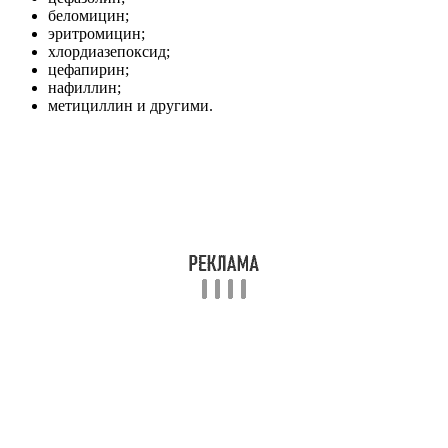
беломицин;
эритромицин;
хлордиазепоксид;
цефапирин;
нафиллин;
метициллин и другими.