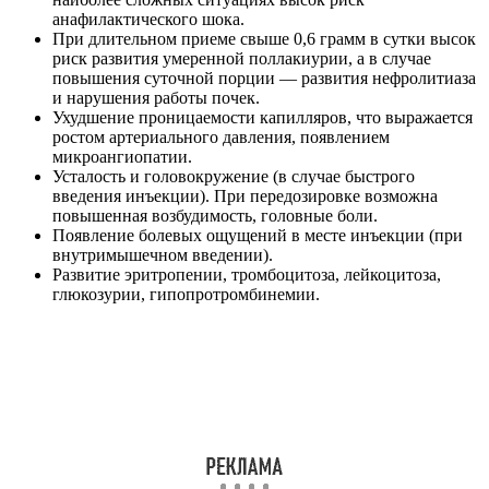
анафилактического шока.
При длительном приеме свыше 0,6 грамм в сутки высок
риск развития умеренной поллакиурии, а в случае
повышения суточной порции — развития нефролитиаза
и нарушения работы почек.
Ухудшение проницаемости капилляров, что выражается
ростом артериального давления, появлением
микроангиопатии.
Усталость и головокружение (в случае быстрого
введения инъекции). При передозировке возможна
повышенная возбудимость, головные боли.
Появление болевых ощущений в месте инъекции (при
внутримышечном введении).
Развитие эритропении, тромбоцитоза, лейкоцитоза,
глюкозурии, гипопротромбинемии.