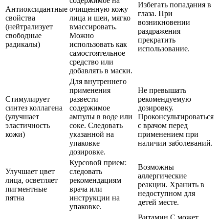
содержимое на
Избегать попадания в
Антиоксидантные
очищенную кожу
глаза. При
свойства
лица и шеи, мягко
возникновении
(нейтрализует
вмассировать.
раздражения
свободные
Можно
прекратить
радикалы)
использовать как
использование.
самостоятельное
средство или
добавлять в маски.
Для внутреннего
применения
Не превышать
Стимулирует
развести
рекомендуемую
синтез коллагена
содержимое
дозировку.
(улучшает
ампулы в воде или
Проконсультироваться
эластичность
соке. Следовать
с врачом перед
кожи)
указанной на
применением при
упаковке
наличии заболеваний.
дозировке.
Курсовой прием:
Возможны
Улучшает цвет
следовать
аллергические
лица, осветляет
рекомендациям
реакции. Хранить в
пигментные
врача или
недоступном для
пятна
инструкции на
детей месте.
упаковке.
Витамин С может