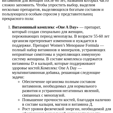
витаминов для женщин после 60 лет, названия которых часто
сложно запомнить. Чтобы упростить выбор, выделим
несколько препаратов, выделяющихся богатым составом и
пользующихся особым спросом у представительниц
прекрасного пола:
Витаминный комплекс «One A Day»
— препарат,
который создан специально для женщин,
переживающих период менопаузы. В возрасте 55-60 лет
организм претерпевает изменения и нуждается в
поддержке. Препарат Women’s Menopause Formula —
полный набор витаминов и минералов, устраняющих
неприятные симптомы и укрепляющих иммунную
систему женщины. В составе комплекса содержатся
витамины D и кальций, которые поддерживают
здоровье костей.Комплекс One A Day —
мультивитаминная добавка, решающая следующие
задачи:
Обеспечение организма полным составом
витаминов, необходимых для нормального
развития и устранения негативных явлений,
связанных с менопаузой.
Повышение прочности костей, благодаря наличию
в составе кальция, магния и витамина Д.
Рост уровня физической энергии, необходимой для