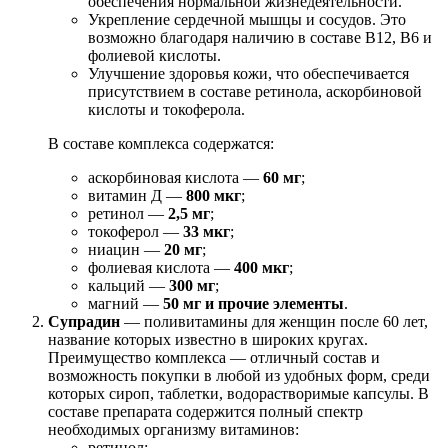
обеспечения нормальной жизнедеятельности.
Укрепление сердечной мышцы и сосудов. Это
возможно благодаря наличию в составе В12, В6 и
фолиевой кислоты.
Улучшение здоровья кожи, что обеспечивается
присутствием в составе ретинола, аскорбиновой
кислоты и токоферола.
В составе комплекса содержатся:
аскорбиновая кислота —
60 мг
;
витамин Д —
800 мкг
;
ретинол —
2,5 мг
;
токоферол —
33 мкг
;
ниацин —
20 мг
;
фолиевая кислота —
400 мкг
;
кальций —
300 мг
;
магний —
50 мг и прочие элементы
.
Супрадин
— поливитамины для женщин после 60 лет,
название которых известно в широких кругах.
Преимущество комплекса — отличный состав и
возможность покупки в любой из удобных форм, среди
которых сироп, таблетки, водорастворимые капсулы. В
составе препарата содержится полный спектр
необходимых организму витаминов:
ретинол;