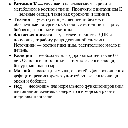
Витамин К
— улучшает свертываемость крови и
метаболизм в костной ткани. Продукты с витамином К
— зеленые овощи, такие как брокколи и шпинат.
Тиамин
— участвует в расщеплении белков и
обеспечивает энергией. Основные источники — рис,
бобовые, зерновые и свинина.
Фолиевая кислота
— участвует в синтезе ДНК и
нормализует работу репродуктивной системы.
Источники — ростки пшеницы, растительное масло и
печень.
Кальций
— необходим для здоровья костей после 60
лет. Основные источники — темно-зеленые овощи,
йогурт, молоко и сыры.
Магний
— важен для мышц и костей. Для восполнения
дефицита рекомендуется употреблять зеленые овощи,
орехи и бобовые.
Йод
— необходим для нормального функционирования
щитовидной железы. Содержится в морской рыбе и
йодированной соли.