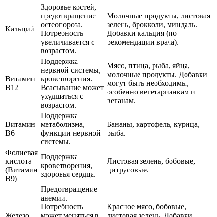
Здоровье костей,
предотвращение
Молочные продукты, листовая
остеопороза.
зелень, брокколи, миндаль.
Кальций
Потребность
Добавки кальция (по
увеличивается с
рекомендации врача).
возрастом.
Поддержка
Мясо, птица, рыба, яйца,
нервной системы,
молочные продукты. Добавки
Витамин
кроветворения.
могут быть необходимы,
B12
Всасывание может
особенно вегетарианкам и
ухудшаться с
веганам.
возрастом.
Поддержка
Витамин
метаболизма,
Бананы, картофель, курица,
B6
функции нервной
рыба.
системы.
Фолиевая
Поддержка
кислота
Листовая зелень, бобовые,
кроветворения,
(Витамин
цитрусовые.
здоровья сердца.
B9)
Предотвращение
анемии.
Потребность
Красное мясо, бобовые,
Железо
может меняться в
листовая зелень. Добавки