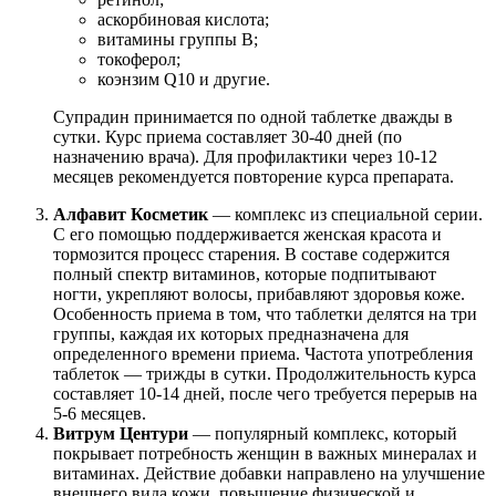
аскорбиновая кислота;
витамины группы В;
токоферол;
коэнзим Q10 и другие.
Супрадин принимается по одной таблетке дважды в
сутки. Курс приема составляет 30-40 дней (по
назначению врача). Для профилактики через 10-12
месяцев рекомендуется повторение курса препарата.
Алфавит Косметик
— комплекс из специальной серии.
С его помощью поддерживается женская красота и
тормозится процесс старения. В составе содержится
полный спектр витаминов, которые подпитывают
ногти, укрепляют волосы, прибавляют здоровья коже.
Особенность приема в том, что таблетки делятся на три
группы, каждая их которых предназначена для
определенного времени приема. Частота употребления
таблеток — трижды в сутки. Продолжительность курса
составляет 10-14 дней, после чего требуется перерыв на
5-6 месяцев.
Витрум Центури
— популярный комплекс, который
покрывает потребность женщин в важных минералах и
витаминах. Действие добавки направлено на улучшение
внешнего вида кожи, повышение физической и