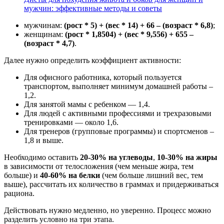
мужчин: эффективные методы и советы
мужчинам:
(рост * 5) + (вес * 14) + 66 – (возраст * 6,8)
;
женщинам:
(рост * 1,8504) + (вес * 9,556) + 655 –
(возраст * 4,7)
.
Далее нужно определить коэффициент активности:
Для офисного работника, который пользуется
транспортом, выполняет минимум домашней работы –
1,2.
Для занятой мамы с ребенком — 1,4.
Для людей с активными профессиями и трехразовыми
тренировками — около 1,6.
Для тренеров (групповые программы) и спортсменов –
1,8 и выше.
Необходимо оставить
20-30% на углеводы
,
10-30% на жиры
в зависимости от телосложения (чем меньше жира, тем
больше) и
40-60% на белки
(чем больше лишний вес, тем
выше), рассчитать их количество в граммах и придерживаться
рациона.
Действовать нужно медленно, но уверенно. Процесс можно
разделить условно на три этапа.