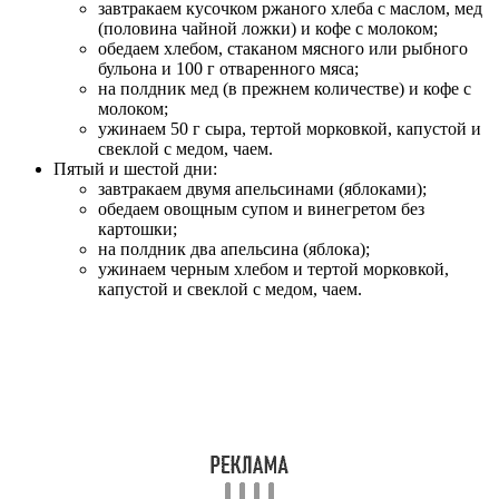
завтракаем кусочком ржаного хлеба с маслом, мед
(половина чайной ложки) и кофе с молоком;
обедаем хлебом, стаканом мясного или рыбного
бульона и 100 г отваренного мяса;
на полдник мед (в прежнем количестве) и кофе с
молоком;
ужинаем 50 г сыра, тертой морковкой, капустой и
свеклой с медом, чаем.
Пятый и шестой дни:
завтракаем двумя апельсинами (яблоками);
обедаем овощным супом и винегретом без
картошки;
на полдник два апельсина (яблока);
ужинаем черным хлебом и тертой морковкой,
капустой и свеклой с медом, чаем.