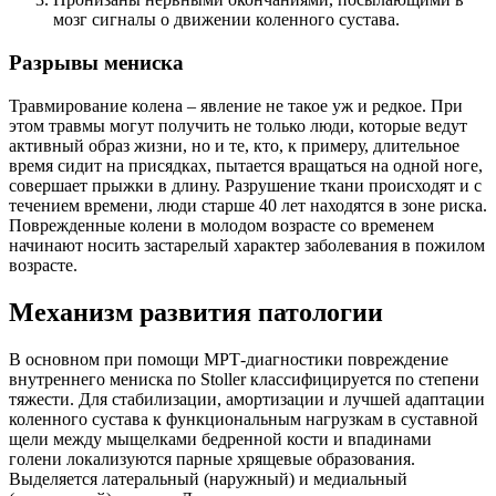
мозг сигналы о движении коленного сустава.
Разрывы мениска
Травмирование колена – явление не такое уж и редкое. При
этом травмы могут получить не только люди, которые ведут
активный образ жизни, но и те, кто, к примеру, длительное
время сидит на присядках, пытается вращаться на одной ноге,
совершает прыжки в длину. Разрушение ткани происходят и с
течением времени, люди старше 40 лет находятся в зоне риска.
Поврежденные колени в молодом возрасте со временем
начинают носить застарелый характер заболевания в пожилом
возрасте.
Механизм развития патологии
В основном при помощи МРТ-диагностики повреждение
внутреннего мениска по Stoller классифицируется по степени
тяжести. Для стабилизации, амортизации и лучшей адаптации
коленного сустава к функциональным нагрузкам в суставной
щели между мыщелками бедренной кости и впадинами
голени локализуются парные хрящевые образования.
Выделяется латеральный (наружный) и медиальный