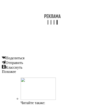
Поделиться
Отправить
Класснуть
Похожее
ГДЕ ПРОХОДЯТ
Читайте также:
ТРЕНИРОВКИ И КАК