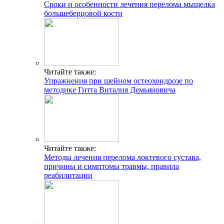
Сроки и особенности лечения перелома мыщелка
СВЯЗАТЬСЯ C НАМИ
большеберцовой кости
Г. МОСКВА, М. КРЫЛАТСКОЕ,
УЛ. КРЫЛАТСКАЯ
Адрес
Читайте также:
Упражнения при шейном остеохондрозе по
INFO@CG-SPORT.RU
методике Гитта Виталия Демьяновича
E-mail
Читайте также:
Методы лечения перелома локтевого сустава,
причины и симптомы травмы, правила
реабилитации