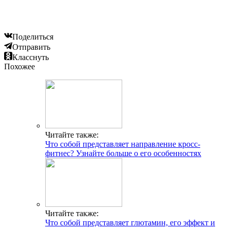
Поделиться
Отправить
Класснуть
Похожее
ГДЕ ПРОХОДЯТ
ТРЕНИРОВКИ И КАК
СВЯЗАТЬСЯ C НАМИ
Г. МОСКВА, М. КРЫЛАТСКОЕ,
УЛ. КРЫЛАТСКАЯ
Читайте также:
Адрес
Что собой представляет направление кросс-
фитнес? Узнайте больше о его особенностях
INFO@CG-SPORT.RU
E-mail
Читайте также:
Что собой представляет глютамин, его эффект и