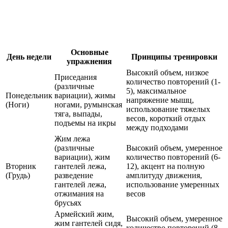
Основные
День недели
Принципы тренировки
упражнения
Высокий объем, низкое
Приседания
количество повторений (1-
(различные
5), максимальное
Понедельник
вариации), жимы
напряжение мышц,
(Ноги)
ногами, румынская
использование тяжелых
тяга, выпады,
весов, короткий отдых
подъемы на икры
между подходами
Жим лежа
(различные
Высокий объем, умеренное
вариации), жим
количество повторений (6-
Вторник
гантелей лежа,
12), акцент на полную
(Грудь)
разведение
амплитуду движения,
гантелей лежа,
использование умеренных
отжимания на
весов
брусьях
Армейский жим,
Высокий объем, умеренное
жим гантелей сидя,
количество повторений (8-