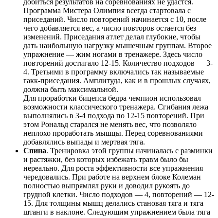
добиться результатов на соревнованиях не удастся.
Программа Мистера Олимпия всегда стартовала с
приседаний. Число повторений начинается с 10, после
чего добавляется вес, а число повторов остается без
изменений. Приседания атлет делал глубокие, чтобы
дать наибольшую нагрузку мышечным группам. Второе
упражнение — жим ногами в тренажере. Здесь число
повторений достигало 12-15. Количество подходов — 3-
4. Третьими в программу включались так называемые
гакк-приседания. Амплитуда, как и в прошлых случаях,
должна быть максимальной.
Для проработки бицепса бедра чемпион использовал
возможности классического тренажера. Сгибания лежа
выполнялись в 3-4 подхода по 12-15 повторений. При
этом Рональд старался не менять вес, что позволяло
неплохо проработать мышцы. Перед соревнованиями
добавлялись выпады и мертвая тяга.
Спина
. Тренировка этой группы начиналась с разминки
и растяжки, без которых избежать травм было бы
нереально. Для роста эффективности все упражнения
чередовались. При работе на верхнем блоке Колеман
полностью выпрямлял руки и доводил рукоять до
грудной клетки. Число подходов — 4, повторений — 12-
15. Для толщины мышц делались становая тяга и тяга
штанги в наклоне. Следующим упражнением была тяга