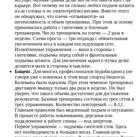
карьере. Вот почему он не сильно любил подъем штанги
из-за головы и не злоупотреблял весами. Вместо этого
он обнаружил, что плечи «отзываются» на
интенсивность и объем тренировки. При этом за основу
принималась работа с гантелями и блочным
тренажером. Число тренировок на плечи — 2 раза в
неделю. Схема проста — три подхода с обязательным
увеличением веса в каждом последующем сете.
Излюбленные упражнения — махи в стороны с
гантелями, подъемы перед собой и фронтальные
подъемы штанги. Для увеличения заднего пучка дельт
делаются махи в стороны в наклоне.
Бицепс
. Для многих профессионалов бодибилдинга (не
говоря уже о новичках в этом виде спорта) бицепсы
Колемана были идеалом. При этом чемпион тренировал
двуглавую мышцу только два раза в неделю. Он был
уверен, что такого объема достаточно для достижения
результатов. Базовая тренировка состояла из трех сетов в
трех упражнениях. Количество повторений — 8-12.
Главным правилом был медленный подъем и опускание.
В процессе работы покачивания, дерганья или
подключение к работе спины — под запретом.
Первое упражнение — подъемы гантелей стоя. Здесь
нет необходимости в больших весах. Главная цель —