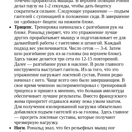
точечно проработать мышцы. В верхней позиции Ронни
делал паузу на 1-2 секунды, чтобы дать бицепсу
сократиться сильнее. Следующее упражнение — подъем
гантелей с супинацией в положении сидя. В завершение
он «добивал» бицепс на нижнем блоке.
Трицепс
. Тренировка начиналась с разгибания рук на
блоке. Рональд уверяет, что это упражнение лучше
других прорабатывает мышцу и подготавливает ее для
дальнейшей работы с гантелями и штангой. Каждый
подход вес увеличивается. Число сетов — 3-4. Затем
шло разгибание рук из-за головы (на верхнем блоке).
Здесь также делается три сета по 12-15 повторений.
Далее — разгибание руки в наклоне. В роли главного
инструмента выступает гантель. Из-за того, что это
упражнение нагружает локтевой сустав, Ронни редко
начинал с него. Чаще всего оно было завершающим. В
свое время чемпион экспериментировал с тренировкой
трицепса и пришел к мнению, что большая амплитуда
обеспечивает лучшие результаты. Вместо французского
жима приоритет отдавался жиму лежа узким хватом.
Для получения изолированной нагрузки обязательно
добавлялся подъем гантелей из-за головы. Здесь главное
— прогреть локтевые суставы, которые получают
чрезмерную нагрузку.
Ноги
. Рональд знал, что без рельефных мышц ног