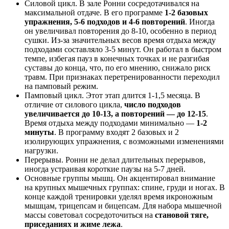
Силовой цикл. В зале Ронни сосредотачивался на
максимальной отдаче. В его программе
1-2 базовых
упражнения, 5-6 подходов и 4-6 повторений
. Иногда
он увеличивал повторения до 8-10, особенно в период
сушки. Из-за значительных весов время отдыха между
подходами составляло 3-5 минут. Он работал в быстром
темпе, избегая пауз в конечных точках и не разгибая
суставы до конца, что, по его мнению, снижало риск
травм. При признаках перетренированности переходил
на памповый режим.
Памповый цикл. Этот этап длится 1-1,5 месяца. В
отличие от силового цикла,
число подходов
увеличивается до 10-13, а повторений — до 12-15
.
Время отдыха между подходами минимально —
1-2
минуты
. В программу входят 2 базовых и 2
изолирующих упражнения, с возможными изменениями
нагрузки.
Перерывы. Ронни не делал длительных перерывов,
иногда устраивая короткие паузы на 5-7 дней.
Основные группы мышц. Он акцентировал внимание
на крупных мышечных группах: спине, груди и ногах. В
конце каждой тренировки уделял время икроножным
мышцам, трицепсам и бицепсам. Для набора мышечной
массы советовал сосредоточиться на
становой тяге,
приседаниях и жиме лежа
.