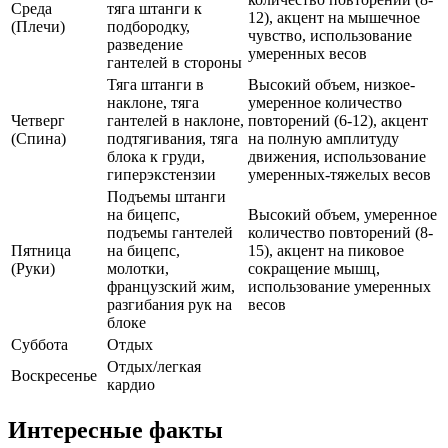
Среда
тяга штанги к
12), акцент на мышечное
(Плечи)
подбородку,
чувство, использование
разведение
умеренных весов
гантелей в стороны
Тяга штанги в
Высокий объем, низкое-
наклоне, тяга
умеренное количество
Четверг
гантелей в наклоне,
повторений (6-12), акцент
(Спина)
подтягивания, тяга
на полную амплитуду
блока к груди,
движения, использование
гиперэкстензии
умеренных-тяжелых весов
Подъемы штанги
на бицепс,
Высокий объем, умеренное
подъемы гантелей
количество повторений (8-
Пятница
на бицепс,
15), акцент на пиковое
(Руки)
молотки,
сокращение мышц,
французский жим,
использование умеренных
разгибания рук на
весов
блоке
Суббота
Отдых
Отдых/легкая
Воскресенье
кардио
Интересные факты