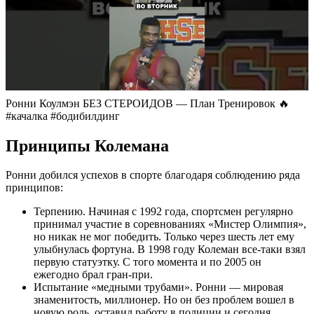
Ронни Коулмэн БЕЗ СТЕРОИДОВ — План Тренировок 🔥
#качалка #бодибилдинг
Принципы Колемана
Ронни добился успехов в спорте благодаря соблюдению ряда
принципов:
Терпению. Начиная с 1992 года, спортсмен регулярно
принимал участие в соревнованиях «Мистер Олимпия»,
но никак не мог победить. Только через шесть лет ему
улыбнулась фортуна. В 1998 году Колеман все-таки взял
первую статуэтку. С того момента и по 2005 он
ежегодно брал гран-при.
Испытание «медными трубами». Ронни — мировая
знаменитость, миллионер. Но он без проблем вошел в
новую роль, оставил работу в полиции и сегодня