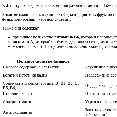
В 4-х штуках содержится 668 миллиграммов
калия
или 14% от
Какие витамины есть в финиках? Одна порция этих фруктов п
функционирования нервной системы.
Также они содержат:
приличное количество
витамина B6
, который использует
витамин A
, который требуется для защиты глаз, кожи и 
железо
— около 11% суточной дозы. Оно важно для созда
Полезное свойство фиников
Высокое содержание клетчатки
Улучшение пищев
Богатый источник калия
Поддержание здор
Содержат витамины группы В (В1, В2, В3,
Поддержка нервно
В5, В6)
Источник железа
Предотвращение 
Содержат магний
Укрепление косте
Защита клеток о
Антиоксиданты
заболеваний