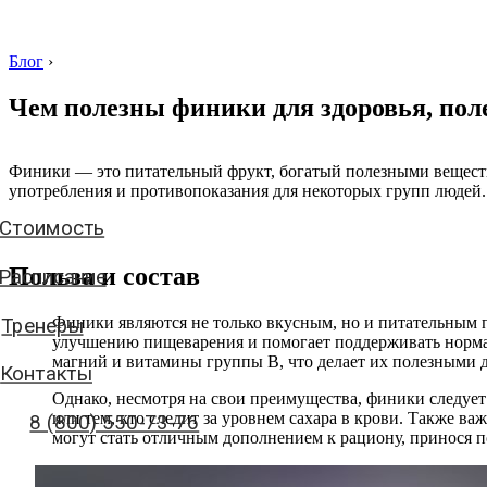
Блог
›
Чем полезны финики для здоровья, пол
Стоимость
Финики — это питательный фрукт, богатый полезными веществ
употребления и противопоказания для некоторых групп людей.
Расписание
Тренеры
Польза и состав
Контакты
Финики являются не только вкусным, но и питательным п
8 (800) 550-73-76
улучшению пищеварения и помогает поддерживать нормал
магний и витамины группы B, что делает их полезными д
Однако, несмотря на свои преимущества, финики следует
аписать нам
или тем, кто следит за уровнем сахара в крови. Также 
могут стать отличным дополнением к рациону, принося п