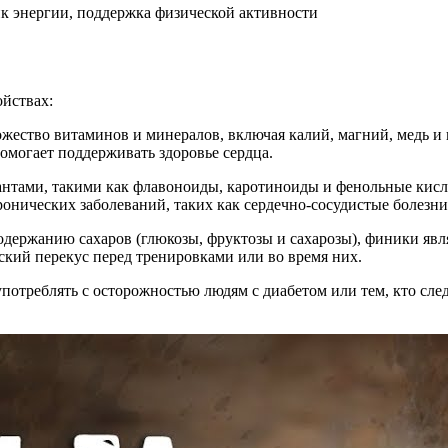
к энергии, поддержка физической активности
ойствах:
ожество витаминов и минералов, включая калий, магний, медь 
омогает поддерживать здоровье сердца.
антами, такими как флавоноиды, каротиноиды и фенольные кисл
ронических заболеваний, таких как сердечно-сосудистые болезни
содержанию сахаров (глюкозы, фруктозы и сахарозы), финики яв
кий перекус перед тренировками или во время них.
потреблять с осторожностью людям с диабетом или тем, кто след