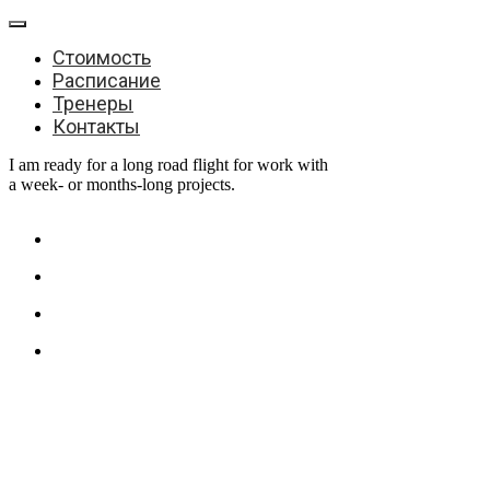
Стоимость
Расписание
Тренеры
Контакты
I am ready for a long road flight for work with
a week- or months-long projects.