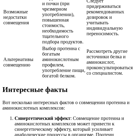
Следует
и почки (при
придерживаться
чрезмерном
Возможные
рекомендованных
употреблении),
недостатки
дозировок и
повышенная
совмещения
учитывать
стоимость,
индивидуальную
необходимость
переносимость.
тщательного
подбора продуктов.
Выбор протеина с
Рассмотреть другие
богатым
источники белка и
Альтернативы
аминокислотным
аминокислот,
совмещению
профилем,
проконсультироваться
употребление пищи,
со специалистом.
богатой белком.
Интересные факты
Вот несколько интересных фактов о совмещении протеина и
аминокислотных комплексов:
Синергетический эффект
: Совмещение протеина и
аминокислотных комплексов может привести к
синергетическому эффекту, который усиливает
анаболические процессы в организме. Протеин