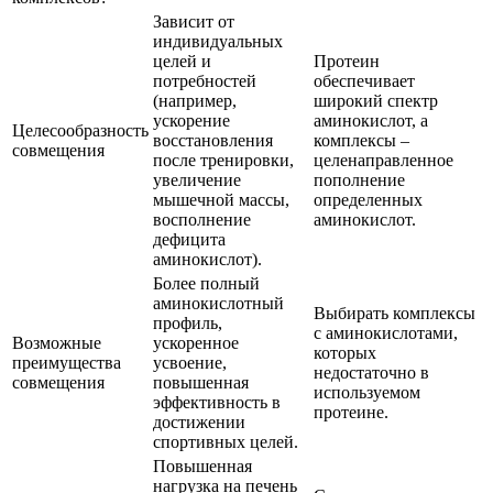
Зависит от
индивидуальных
целей и
Протеин
потребностей
обеспечивает
(например,
широкий спектр
ускорение
аминокислот, а
Целесообразность
восстановления
комплексы –
совмещения
после тренировки,
целенаправленное
увеличение
пополнение
мышечной массы,
определенных
восполнение
аминокислот.
дефицита
аминокислот).
Более полный
аминокислотный
Выбирать комплексы
профиль,
с аминокислотами,
Возможные
ускоренное
которых
преимущества
усвоение,
недостаточно в
совмещения
повышенная
используемом
эффективность в
протеине.
достижении
спортивных целей.
Повышенная
нагрузка на печень