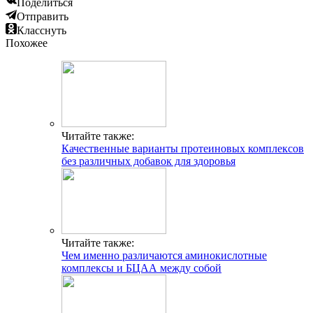
Поделиться
Отправить
Класснуть
Похожее
ГДЕ ПРОХОДЯТ
ТРЕНИРОВКИ И КАК
СВЯЗАТЬСЯ C НАМИ
Г. МОСКВА, М. КРЫЛАТСКОЕ,
Читайте также:
УЛ. КРЫЛАТСКАЯ
Качественные варианты протеиновых комплексов
Адрес
без различных добавок для здоровья
INFO@CG-SPORT.RU
E-mail
Читайте также:
Чем именно различаются аминокислотные
комплексы и БЦАА между собой