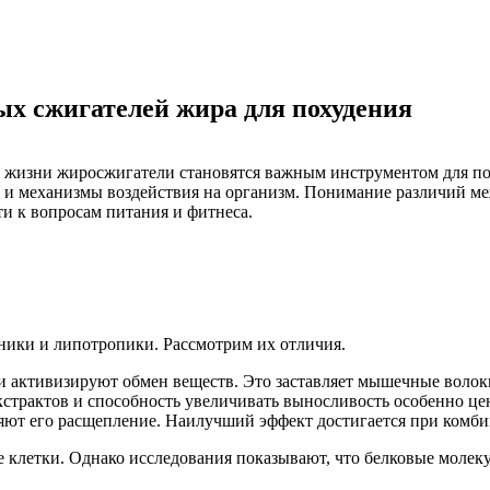
ых сжигателей жира для похудения
у жизни жиросжигатели становятся важным инструментом для по
в и механизмы воздействия на организм. Понимание различий 
и к вопросам питания и фитнеса.
ники и липотропики. Рассмотрим их отличия.
и активизируют обмен веществ. Это заставляет мышечные волокн
кстрактов и способность увеличивать выносливость особенно це
яют его расщепление. Наилучший эффект достигается при комб
 клетки. Однако исследования показывают, что белковые моле