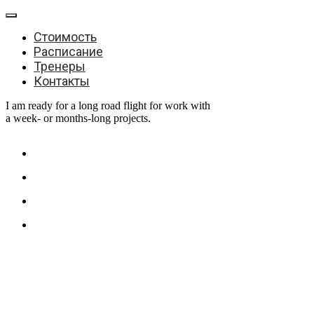
Стоимость
Расписание
Тренеры
Контакты
I am ready for a long road flight for work with
a week- or months-long projects.