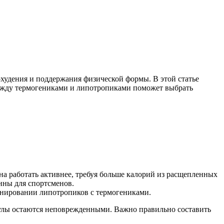
худения и поддержания физической формы. В этой статье
между термогениками и липотропиками поможет выбрать
а работать активнее, требуя больше калорий из расщепленных
нны для спортсменов.
инировании липотропиков с термогениками.
кулы остаются неповрежденными. Важно правильно составить