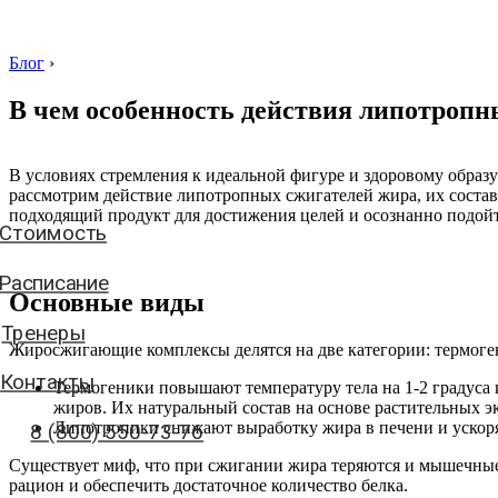
Блог
›
В чем особенность действия липотропн
Стоимость
В условиях стремления к идеальной фигуре и здоровому образ
рассмотрим действие липотропных сжигателей жира, их соста
Расписание
подходящий продукт для достижения целей и осознанно подойт
Тренеры
Контакты
Основные виды
8 (800) 550-73-76
Жиросжигающие комплексы делятся на две категории: термоге
Термогеники повышают температуру тела на 1-2 градуса 
жиров. Их натуральный состав на основе растительных э
аписать нам
Липотропики снижают выработку жира в печени и ускор
Существует миф, что при сжигании жира теряются и мышечные
рацион и обеспечить достаточное количество белка.