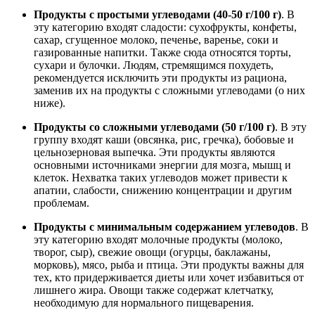
Продукты с простыми углеводами (40-50 г/100 г)
. В
эту категорию входят сладости: сухофрукты, конфеты,
сахар, сгущенное молоко, печенье, варенье, соки и
газированные напитки. Также сюда относятся торты,
сухари и булочки. Людям, стремящимся похудеть,
рекомендуется исключить эти продукты из рациона,
заменив их на продукты с сложными углеводами (о них
ниже).
Продукты со сложными углеводами (50 г/100 г)
. В эту
группу входят каши (овсянка, рис, гречка), бобовые и
цельнозерновая выпечка. Эти продукты являются
основными источниками энергии для мозга, мышц и
клеток. Нехватка таких углеводов может привести к
апатии, слабости, снижению концентрации и другим
проблемам.
Продукты с минимальным содержанием углеводов
. В
эту категорию входят молочные продукты (молоко,
творог, сыр), свежие овощи (огурцы, баклажаны,
морковь), мясо, рыба и птица. Эти продукты важны для
тех, кто придерживается диеты или хочет избавиться от
лишнего жира. Овощи также содержат клетчатку,
необходимую для нормального пищеварения.