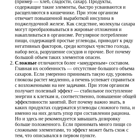
(пример — хлеб, сладости, сахар). Продукты,
содержащие такие элементы, быстро усваиваются и
расщепляются в кишечнике. При этом организм
отвечает повышенной выработкой инсулина в
поджелудочной железе. Как следствие, молекулы сахара
могут преобразовываться в жировые отложения и
накапливаться в организме. Регулярное потребление
пищи, содержащей простые углеводы, приводит к ряду
негативных факторов, среди которых чувство голода,
набор веса, разрушение сосудов и прочие. Вот почему
большой объем таких элементов опасен.
Сложные
отличаются более «замудреным» составом.
Главная их особенность — отсутствие большого объема
сахаров. Если умеренно принимать такую еду, уровень
глюкозы растет медленно, а печень успевает справиться
с возложенными на нее задачами. При этом организм
получает полезный эффект — стабильное поступление
энергии к клеткам и, соответственно, повышение общей
эффективности занятий. Вот почему важно знать, в
каких продуктах содержатся углеводы сложного типа, и
именно на них делать упор при составлении рациона.
Но и здесь не рекомендуется завышать дозировку
больше положенного. Если принимать много пищи со
сложными элементами, то эффект может быть схож с
тем, что описывался в первом пункте.