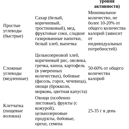
уровня
активности)
Минимальное
Сахар (белый,
количество, не
коричневый,
более 10-20% от
Простые
тростниковый), мед,
общего количества
углеводы
фруктовые соки, сладкие
калорий (зависит
(быстрые)
газированные напитки,
от
белый хлеб, выпечка
индивидуальных
потребностей)
Цельнозерновой хлеб,
коричневый рис, овсянка,
гречка, киноа, картофель
Сложные
50-60% от общего
(в умеренных
углеводы
количества
количествах), бобовые
(медленные)
калорий
(фасоль, горох, чечевица),
овощи (брокколи,
морковь, цветная капуста)
Овощи (особенно
листовые), фрукты (с
Клетчатка
кожурой),
(пищевые
25-35 г в день
цельнозерновые
волокна)
продукты, бобовые,
орехи, семена