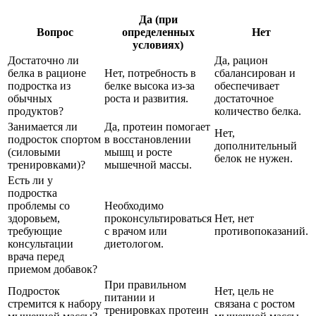
Да (при
Вопрос
определенных
Нет
условиях)
Достаточно ли
Да, рацион
белка в рационе
Нет, потребность в
сбалансирован и
подростка из
белке высока из-за
обеспечивает
обычных
роста и развития.
достаточное
продуктов?
количество белка.
Занимается ли
Да, протеин помогает
Нет,
подросток спортом
в восстановлении
дополнительный
(силовыми
мышц и росте
белок не нужен.
тренировками)?
мышечной массы.
Есть ли у
подростка
проблемы со
Необходимо
здоровьем,
проконсультироваться
Нет, нет
требующие
с врачом или
противопоказаний.
консультации
диетологом.
врача перед
приемом добавок?
При правильном
Подросток
Нет, цель не
питании и
стремится к набору
связана с ростом
тренировках протеин