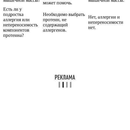
мышечной массы?
мышечной массы.
может помочь.
Есть ли у
подростка
Необходимо выбрать
Нет, аллергии и
аллергия или
протеин, не
непереносимости
непереносимость
содержащий
нет.
компонентов
аллергенов.
протеина?