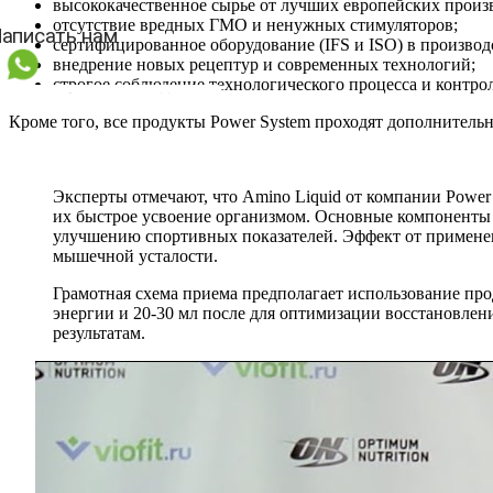
высококачественное сырье от лучших европейских произ
отсутствие вредных ГМО и ненужных стимуляторов;
сертифицированное оборудование (IFS и ISO) в производ
внедрение новых рецептур и современных технологий;
строгое соблюдение технологического процесса и контро
Кроме того, все продукты Power System проходят дополнительн
Эксперты отмечают, что Amino Liquid от компании Power
их быстрое усвоение организмом. Основные компоненты
улучшению спортивных показателей. Эффект от применен
мышечной усталости.
Грамотная схема приема предполагает использование про
энергии и 20-30 мл после для оптимизации восстановлен
результатам.