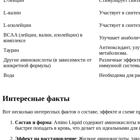
L-лейцин
Стимулирует синте
L-валин
Участвует в синте
L-изолейцин
Участвует в синтез
BCAA (лейцин, валин, изолейцин) в
Улучшает анаболич
комплексе
Антиоксидант, улу
Таурин
метаболизма.
Другие аминокислоты (в зависимости от
Различные эффекты
конкретной формулы)
иммунной системы
Вода
Необходима для ра
Интересные факты
Вот несколько интересных фактов о составе, эффекте и схеме п
Состав и форма
: Amino Liquid содержит аминокислоты 
быстрее попадать в кровь, что делает их идеальными дл
Эффект на восстановление
: Жидкие аминокислоты, так