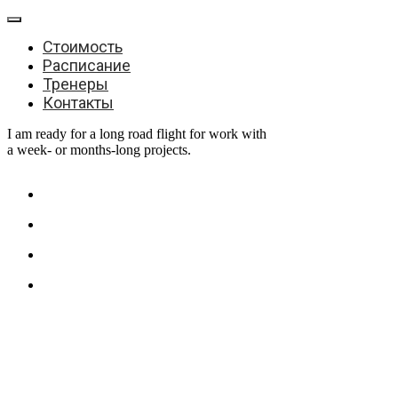
Стоимость
Расписание
Тренеры
Контакты
I am ready for a long road flight for work with
a week- or months-long projects.