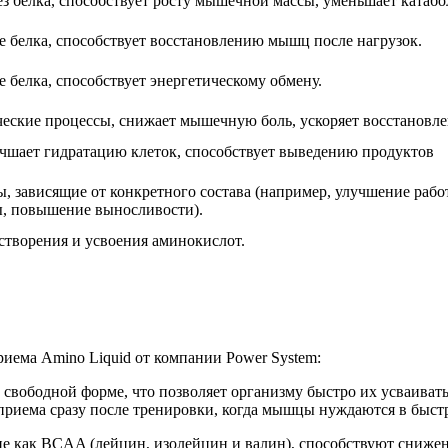
з белка, способствует росту мышечной массы, уменьшает катабо
зе белка, способствует восстановлению мышц после нагрузок.
е белка, способствует энергетическому обмену.
еские процессы, снижает мышечную боль, ускоряет восстановле
чшает гидратацию клеток, способствует выведению продуктов
, зависящие от конкретного состава (например, улучшение рабо
, повышение выносливости).
створения и усвоения аминокислот.
риема Amino Liquid от компании Power System:
в свободной форме, что позволяет организму быстро их усваива
я приема сразу после тренировки, когда мышцы нуждаются в быст
ие как BCAA (лейцин, изолейцин и валин), способствуют сниже