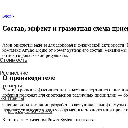
Блог
›
Состав, эффект и грамотная схема прие
Стоимость
Аминокислоты важны для здоровья и физической активности. 
комплекс Amino Liquid от Power System: его состав, механизм
Расписание
оптимизировать свои результаты.
Тренеры
Контакты
О производителе
8 (800) 550-73-76
Важную роль в эффективности и качестве спортивного питания
добавки подходят для спортсменов различных дисциплин — бок
Специалисты компании разрабатывают уникальные формулы с 
аписать нам
производстве используются современные технологии и провер
К стандартам качества Power System относятся: