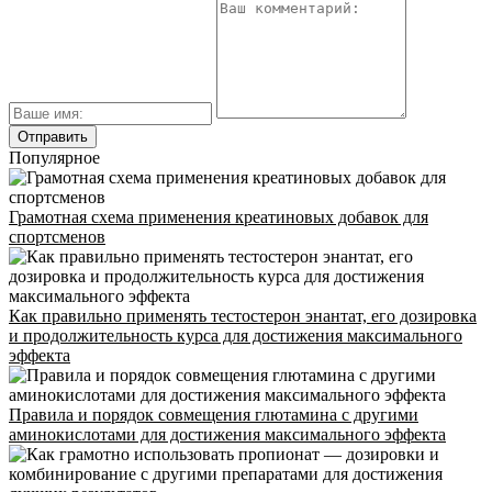
ГДЕ ПРОХОДЯТ
ТРЕНИРОВКИ И КАК
СВЯЗАТЬСЯ C НАМИ
Популярное
Г. МОСКВА, М. КРЫЛАТСКОЕ,
УЛ. КРЫЛАТСКАЯ
Грамотная схема применения креатиновых добавок для
Адрес
спортсменов
INFO@CG-SPORT.RU
Как правильно применять тестостерон энантат, его дозировка
и продолжительность курса для достижения максимального
E-mail
эффекта
Правила и порядок совмещения глютамина с другими
аминокислотами для достижения максимального эффекта