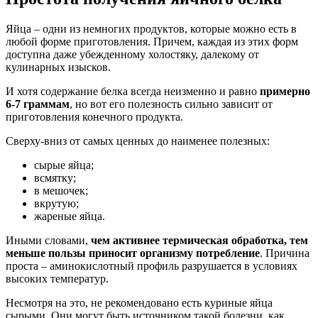
Яйца – одни из немногих продуктов, которые можно есть в
любой форме приготовления. Причем, каждая из этих форм
доступна даже убежденному холостяку, далекому от
кулинарных изысков.
И хотя содержание белка всегда неизменно и равно
примерно
6-7 граммам
, но вот его полезность сильно зависит от
приготовления конечного продукта.
Сверху-вниз от самых ценных до наименее полезных:
сырые яйца;
всмятку;
в мешочек;
вкрутую;
жареные яйца.
Иными словами,
чем активнее термическая обработка, тем
меньше пользы приносит организму потребление
. Причина
проста – аминокислотный профиль разрушается в условиях
высоких температур.
Несмотря на это, не рекомендовано есть куриные яйца
сырыми. Они могут быть источником такой болезни, как