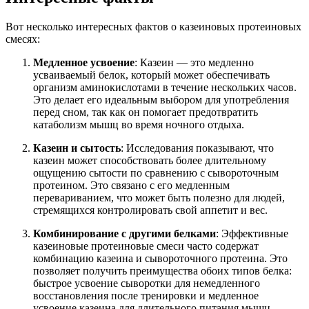
Вот несколько интересных фактов о казеиновых протеиновых
смесях:
Медленное усвоение
: Казеин — это медленно
усваиваемый белок, который может обеспечивать
организм аминокислотами в течение нескольких часов.
Это делает его идеальным выбором для употребления
перед сном, так как он помогает предотвратить
катаболизм мышц во время ночного отдыха.
Казеин и сытость
: Исследования показывают, что
казеин может способствовать более длительному
ощущению сытости по сравнению с сывороточным
протеином. Это связано с его медленным
перевариванием, что может быть полезно для людей,
стремящихся контролировать свой аппетит и вес.
Комбинирование с другими белками
: Эффективные
казеиновые протеиновые смеси часто содержат
комбинацию казеина и сывороточного протеина. Это
позволяет получить преимущества обоих типов белка:
быстрое усвоение сыворотки для немедленного
восстановления после тренировки и медленное
усвоение казеина для длительного питания мышц.