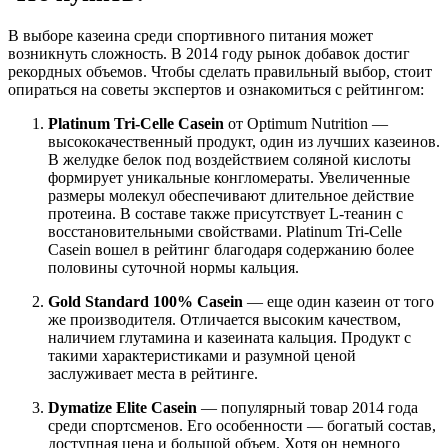
В выборе казеина среди спортивного питания может
возникнуть сложность. В 2014 году рынок добавок достиг
рекордных объемов. Чтобы сделать правильный выбор, стоит
опираться на советы экспертов и ознакомиться с рейтингом:
Platinum Tri-Celle Casein
от Optimum Nutrition —
высококачественный продукт, один из лучших казеинов.
В желудке белок под воздействием соляной кислоты
формирует уникальные конгломераты. Увеличенные
размеры молекул обеспечивают длительное действие
протеина. В составе также присутствует L-теанин с
восстановительными свойствами. Platinum Tri-Celle
Casein вошел в рейтинг благодаря содержанию более
половины суточной нормы кальция.
Gold Standard 100% Casein
— еще один казеин от того
же производителя. Отличается высоким качеством,
наличием глутамина и казеината кальция. Продукт с
такими характеристиками и разумной ценой
заслуживает места в рейтинге.
Dymatize Elite Casein
— популярный товар 2014 года
среди спортсменов. Его особенности — богатый состав,
доступная цена и большой объем. Хотя он немного