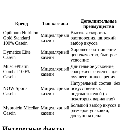
Дополнительные
Бренд
Тип казеина
преимущества
Optimum Nutrition
Высокая скорость
Мицеллярный
Gold Standard
растворения, широкий
казеин
100% Casein
выбор вкусов
Хорошее соотношение
Dymatize Elite
Мицеллярный
цена/качество, быстрое
Casein
казеин
усвоение
MusclePharm
Длительное усвоение,
Мицеллярный
Combat 100%
содержит ферменты для
казеин
Casein
лучшего пищеварения
Натуральный состав, без
NOW Sports
Мицеллярный
искусственных
Casein
казеин
подсластителей (в
некоторых вариантах)
Большой выбор вкусов и
Myprotein Micellar
Мицеллярный
размеров упаковки,
Casein
казеин
доступная цена
Интересные факты