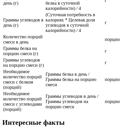
г
день (г)
белка в суточной
калорийности) / 4
(Суточная потребность в
Граммы углеводов в
калориях * Целевая доля
г
день (г)
углеводов в суточной
калорийности) / 4
Количество порций
порции
смеси в день
Граммы белка на
г
порцию смеси (г)
Граммы углеводов
г
на порцию смеси (г)
Необходимое
Граммы белка в день /
количество порций
Граммы белка на порцию
порции
смеси с белком
смеси
(порций)
Необходимое
Граммы углеводов в день /
количество порций
Граммы углеводов на
порции
смеси с углеводами
порцию смеси
(порций)
Интересные факты