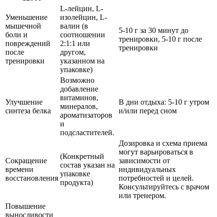
L-лейцин, L-
Уменьшение
изолейцин, L-
мышечной
валин (в
5-10 г за 30 минут до
боли и
соотношении
тренировки, 5-10 г после
повреждений
2:1:1 или
тренировки
после
другом,
тренировки
указанном на
упаковке)
Возможно
добавление
витаминов,
Улучшение
В дни отдыха: 5-10 г утром
минералов,
синтеза белка
и/или перед сном
ароматизаторов
и
подсластителей.
Дозировка и схема приема
могут варьироваться в
(Конкретный
Сокращение
зависимости от
состав указан на
времени
индивидуальных
упаковке
восстановления
потребностей и целей.
продукта)
Консультируйтесь с врачом
или тренером.
Повышение
выносливости