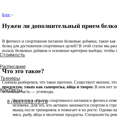
Блог
›
Нужен ли дополнительный прием белко
Стоимость
В фитнесе и спортивном питании белковые добавки, такие ка
белка для достижения спортивных целей? В этой статье мы расс
Расписание
пользу белковых добавок и основные критерии выбора, чтобы 
Тренеры
Контакты
Что это такое?
8 (800) 550-73-76
Сначала разберемся, что такое протеин. Существует мнение, чт
продуктов, таких как сыворотка, яйца и творог.
В нем нет хи
остальная часть — углеводы.
аписать нам
Эксперты в области спортивного питания и фитнеса отме
человека. Для тех, кто активно занимается спортом и с
мышц после тренировок и помогает в их росте. Однако в
мясо, рыбу, яйца и молочные продукты. Специалисты рек