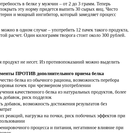
требность в белке у мужчин – от 2 до 3 грамм. Теперь
 покрыть эту норму придется выпить 30 сырых яиц. Чисто
лестерин и мощный ингибитор, который замедляет процесс
можно в одном случае – употребить 12 пачек такого продукта,
той расчет. Один килограмм творога стоит около 300 рублей.
ья продукт не несет. Из противопоказаний можно выделить
менты ПРОТИВ дополнительного приема белка
чество белка из обычного рациона, возможность перебора
здоровья почек при чрезмерном употреблении
чения качественного белка из натуральных продуктов, более
ь добавок, риск подделок
ь добавок, возможность достижения результатов без
затрат
их реакций, нагрузка на почки, риск побочных эффектов при
пользовании
ренировочного процесса и питания, негативное влияние при
ровок