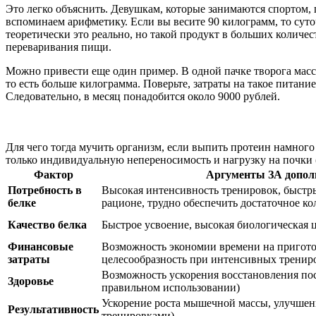
Это легко объяснить. Девушкам, которые занимаются спортом, п
вспоминаем арифметику. Если вы весите 90 килограмм, то суто
теоретически это реально, но такой продукт в больших количес
переваривания пищи.
Можно привести еще один пример. В одной пачке творога массо
то есть больше килограмма. Поверьте, затраты на такое питани
Следовательно, в месяц понадобится около 9000 рублей.
Для чего тогда мучить организм, если выпить протеин намного
только индивидуальную непереносимость и нагрузку на почки (
Фактор
Аргументы ЗА допол
Потребность в
Высокая интенсивность тренировок, быстр
белке
рационе, трудно обеспечить достаточное ко
Качество белка
Быстрое усвоение, высокая биологическая 
Финансовые
Возможность экономии времени на пригото
затраты
целесообразность при интенсивных тренир
Возможность ускорения восстановления по
Здоровье
правильном использовании)
Ускорение роста мышечной массы, улучшени
Результативность
тренировками)