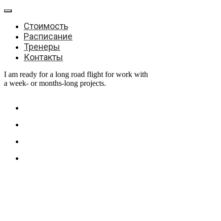
Стоимость
Расписание
Тренеры
Контакты
I am ready for a long road flight for work with
a week- or months-long projects.