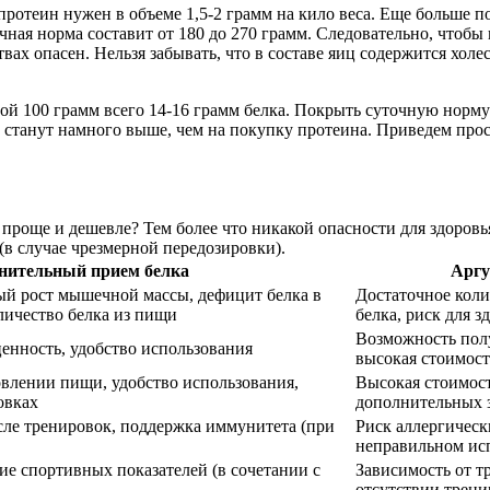
ротеин нужен в объеме 1,5-2 грамм на кило веса. Еще больше по
чная норма составит от 180 до 270 грамм. Следовательно, чтобы
твах опасен. Нельзя забывать, что в составе яиц содержится хо
й 100 грамм всего 14-16 грамм белка. Покрыть суточную норму 
е станут намного выше, чем на покупку протеина. Приведем прос
 проще и дешевле? Тем более что никакой опасности для здоров
в случае чрезмерной передозировки).
нительный прием белка
Аргу
ый рост мышечной массы, дефицит белка в
Достаточное коли
личество белка из пищи
белка, риск для 
Возможность полу
ценность, удобство использования
высокая стоимост
влении пищи, удобство использования,
Высокая стоимост
овках
дополнительных 
сле тренировок, поддержка иммунитета (при
Риск аллергическ
неправильном ис
е спортивных показателей (в сочетании с
Зависимость от т
отсутствии трени