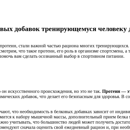
вых добавок тренирующемуся человеку 
к протеин, стали важной частью рациона многих тренирующихся
мотрим, что такое протеин, его роль в организме спортсмена, а 
помочь вам сделать осознанный выбор в спортивном питании.
о он искусственного происхождения, но это не так.
Протеин — э
мических добавок, что делает его безопасным для здоровья. В 
чают, что необходимость в белковых добавках зависит от инди
тремится к набору мышечной массы, дополнительный прием белка
ажно учитывать, что большинство людей может получить достато
омендуют сначала оценить свой ежедневный рацион и, при необх