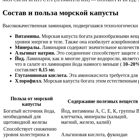
Состав и польза морской капусты
Высококачественная ламинария, подвергшаяся технологически 
Витамины.
Морская капуста богата разнообразными вещ
уровня энергии в теле. Также она изобилует аскорбин
Минералы.
Ламинария содержит значительное количество
Альгинат натрия.
Это соединение способствует защите о
Йод.
Ламинария, как и многие другие водоросли, являетс
что в салате из ламинарии йода намного меньше (
10–20
составляет
0,15 мг.
Глутаминовая кислота.
Эта аминокислота требуется для
Хлорофилл.
Морская капуста богата этим естественным
Польза от морской
Содержание полезных веществ
капусты
Богатый источник йода,
Йод, витамины А, С, Е, К, группы В
необходимый для
клетчатка, минералы (кальций,
щитовидной железы
магний, железо, калий)
Способствует снижению
уровня холестерина в
Альгиновая кислота, фукоидан