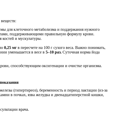
 веществ:
имы для клеточного метаболизма и поддержания нужного
антами, поддерживающими правильную формулу крови.
я костей и мускулатуры.
оло
0,25 мг
в пересчете на 100 г сухого веса. Важно понимать,
ании уменьшается в весе в
5–10 раз.
Суточная норма йода
рови, способствующим оксигенации и очистке организма.
показания
лезы (гипертиреоз), беременность и период лактации (из-за
камни в почках, язва желудка и двенадцатиперстной кишки,
сультации врача.