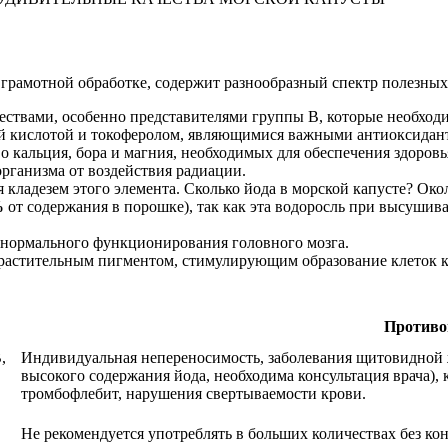
грамотной обработке, содержит разнообразный спектр полезных
ествами, особенно представителями группы B, которые необход
овой кислотой и токоферолом, являющимися важными антиоксид
 кальция, бора и магния, необходимых для обеспечения здоровь
рганизма от воздействия радиации.
я кладезем этого элемента. Сколько йода в морской капусте? Ок
%
от содержания в порошке), так как эта водоросль при высушив
 нормального функционирования головного мозга.
 растительным пигментом, стимулирующим образование клеток к
Противо
,
Индивидуальная непереносимость, заболевания щитовидной же
высокого содержания йода, необходима консультация врача), 
тромбофлебит, нарушения свертываемости крови.
Не рекомендуется употреблять в больших количествах без кон