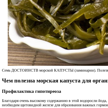
Семь ДОСТОИНСТВ морской КАПУСТЫ (ламинарии). Полезные
Чем полезна морская капуста для орга
Профилактика гипотиреоза
Благодаря очень высокому содержанию в этой водоросли йода,
необходим щитовидной железе для образования важных гормоно