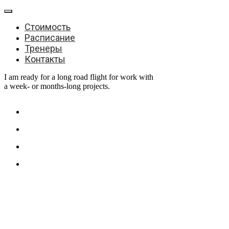
Стоимость
Расписание
Тренеры
Контакты
I am ready for a long road flight for work with
a week- or months-long projects.