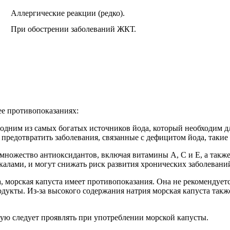
Аллергические реакции (редко).
При обострении заболеваний ЖКТ.
ее противопоказаниях:
ся одним из самых богатых источников йода, который необходим
редотвратить заболевания, связанные с дефицитом йода, такие 
 множество антиоксидантов, включая витамины A, C и E, а так
алами, и могут снижать риск развития хронических заболевани
ва, морская капуста имеет противопоказания. Она не рекоменду
продукты. Из-за высокого содержания натрия морская капуста та
рую следует проявлять при употреблении морской капусты.