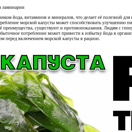
ником йода, витаминов и минералов, что делает её полезной дл
отребление морской капусты может способствовать улучшению 
её преимущества, существуют и противопоказания. Людям с гип
збыточное потребление может привести к избытку йода в органи
ом перед включением морской капусты в рацион.