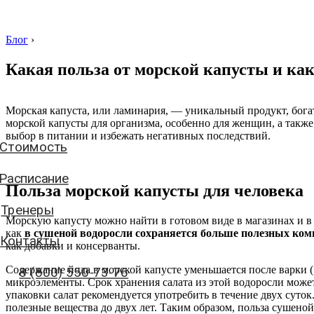
Блог
›
Какая польза от морской капусты и ка
Стоимость
Морская капуста, или ламинария, — уникальный продукт, бога
морской капусты для организма, особенно для женщин, а такж
Расписание
выбор в питании и избежать негативных последствий.
Тренеры
Контакты
Польза морской капусты для человека
8 (800) 550-73-76
Морскую капусту можно найти в готовом виде в магазинах и в 
как
в сушеной водоросли сохраняется больше полезных ком
как добавки и консерванты.
аписать нам
Содержание йода в морской капусте уменьшается после варки 
микроэлементы. Срок хранения салата из этой водоросли може
упаковки салат рекомендуется употребить в течение двух суто
полезные вещества до двух лет. Таким образом, польза сушено