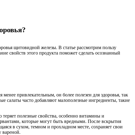
доровья?
ровья щитовидной железы. В статье рассмотрим пользу
ание свойств этого продукта поможет сделать осознанный
 менее привлекательным, он более полезен для здоровья, так
нные салаты часто добавляют малополезные ингредиенты, такие
о теряет полезные свойства, особенно витамины и
ервантами, которые могут быть вредными. После вскрытия
щаяся в сухом, темном и прохладном месте, сохраняет свои
у вареной.