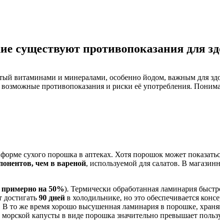
кие существуют противопоказания для з
тый витаминами и минералами, особенно йодом, важным для здо
е возможные противопоказания и риски её употребления. Поним
форме сухого порошка в аптеках. Хотя порошок может показаться
понентов, чем в вареной
, используемой для салатов. В магази
(
примерно на 50%
). Термически обработанная ламинария быстр
т достигать
90 дней
в холодильнике, но это обеспечивается конс
к. В то же время хорошо высушенная ламинария в порошке, храня
й морской капусты в виде порошка значительно превышает польз