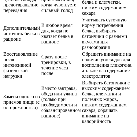
белка и клетчатки,
предотвращение
когда чувствуете
низким содержанием
переедания
сильный голод
сахара
Учитывать суточную
В любое время
норму потребления
Дополнительный
дня, когда не
белка, выбирать
источник белка в
хватает белка в
батончики с разными
рационе
рационе
вкусами для
разнообразия
Восстановление
Обращать внимание на
Сразу после
после
наличие углеводов для
тренировки, в
интенсивной
восполнения гликогена,
течение часа
физической
а также на содержание
после
нагрузки
электролитов
Выбирать батончики с
Вместо завтрака,
высоким содержанием
обеда или ужина
белка, клетчатки и
Замена одного из
(только при
полезных жиров,
приемов пищи (с
необходимости и
низким содержанием
осторожностью)
сбалансированном
сахара, обращать
рационе)
внимание на
калорийность