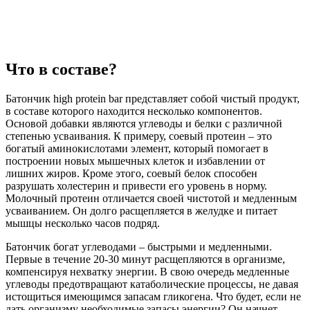
Что в составе?
Батончик high protein bar представляет собой чистый продукт,
в составе которого находится несколько компонентов.
Основой добавки являются углеводы и белки с различной
степенью усваивания. К примеру, соевый протеин – это
богатый аминокислотами элемент, который помогает в
построении новых мышечных клеток и избавлении от
лишних жиров. Кроме этого, соевый белок способен
разрушать холестерин и привести его уровень в норму.
Молочный протеин отличается своей чистотой и медленным
усваиванием. Он долго расщепляется в желудке и питает
мышцы несколько часов подряд.
Батончик богат углеводами – быстрыми и медленными.
Первые в течение 20-30 минут расщепляются в организме,
компенсируя нехватку энергии. В свою очередь медленные
углеводы предотвращают катаболические процессы, не давая
истощиться имеющимся запасам гликогена. Что будет, если не
дать организму необходимые запасы энергии? Он начнет