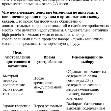
промежутка времени – около 2-3 часов.
Что немаловажно, действие батончика не приводит к
повышению уровня инсулина в организме или скачку
сахара.
Это могло бы послужить образованию
дополнительных жировых отложений в наиболее проблемных
местах, что является недопустимым. Следовательно, батончик
high protein bar можно смело использовать перед
соревнованиями или в процессе набора «сухой» мышечной
массы, не переживая за испорченную фигуру.
Цель
употребления
Время
Рекомендации по
протеинового
употребления
выбору
батончика
Обращать внимание на
Быстрый
содержание белка
После
перекус,
(минимум 20 г),
тренировки,
восполнение
содержание сахара и
между приемами
белка после
жиров (желательно
пищи
тренировки
низкое), наличие
клетчатки
Выбирать батончики с
Удовлетворение
Перед основным
высоким содержанием
чувства голода,
приемом пищи,