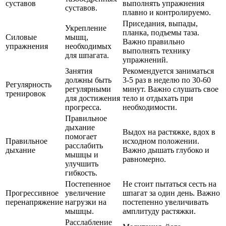
суставов
выполнять упражнения
суставов.
плавно и контролируемо.
Приседания, выпады,
Укрепление
планка, подъемы таза.
Силовые
мышц,
Важно правильно
упражнения
необходимых
выполнять технику
для шпагата.
упражнений.
Занятия
Рекомендуется заниматься
должны быть
3-5 раз в неделю по 30-60
Регулярность
регулярными
минут. Важно слушать свое
тренировок
для достижения
тело и отдыхать при
прогресса.
необходимости.
Правильное
дыхание
Выдох на растяжке, вдох в
помогает
Правильное
исходном положении.
расслабить
дыхание
Важно дышать глубоко и
мышцы и
равномерно.
улучшить
гибкость.
Постепенное
Не стоит пытаться сесть на
Прогрессивное
увеличение
шпагат за один день. Важно
перенапряжение
нагрузки на
постепенно увеличивать
мышцы.
амплитуду растяжки.
Расслабление