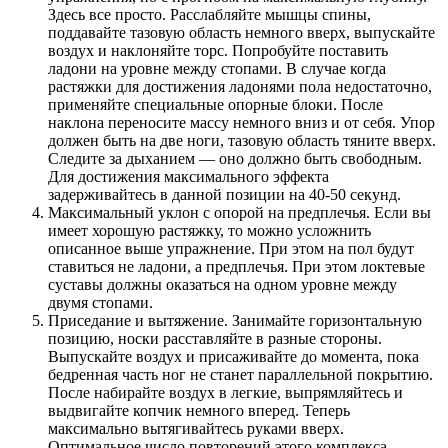
Здесь все просто. Расслабляйте мышцы спины,
поддавайте тазовую область немного вверх, выпускайте
воздух и наклоняйте торс. Попробуйте поставить
ладони на уровне между стопами. В случае когда
растяжки для достижения ладонями пола недостаточно,
применяйте специальные опорные блоки. После
наклона переносите массу немного вниз и от себя. Упор
должен быть на две ноги, тазовую область тяните вверх.
Следите за дыханием — оно должно быть свободным.
Для достижения максимального эффекта
задерживайтесь в данной позиции на 40-50 секунд.
Максимальный уклон с опорой на предплечья. Если вы
имеет хорошую растяжку, то можно усложнить
описанное выше упражнение. При этом на пол будут
ставиться не ладони, а предплечья. При этом локтевые
суставы должны оказаться на одном уровне между
двумя стопами.
Приседание и вытяжение. Занимайте горизонтальную
позицию, носки расставляйте в разные стороны.
Выпускайте воздух и присаживайте до момента, пока
бедренная часть ног не станет параллельной покрытию.
После набирайте воздух в легкие, выпрямляйтесь и
выдвигайте копчик немного вперед. Теперь
максимально вытягивайтесь руками вверх.
Оптимальное число повторений этого комплекса —