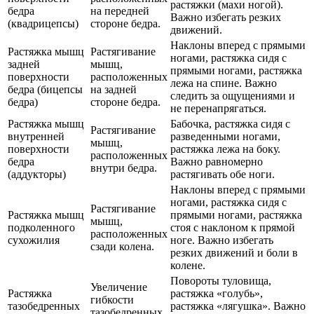
растяжки (махи ногой).
бедра
на передней
Важно избегать резких
(квадрицепсы)
стороне бедра.
движений.
Наклоны вперед с прямыми
Растяжка мышц
Растягивание
ногами, растяжка сидя с
задней
мышц,
прямыми ногами, растяжка
поверхности
расположенных
лежа на спине. Важно
бедра (бицепсы
на задней
следить за ощущениями и
бедра)
стороне бедра.
не перенапрягаться.
Растяжка мышц
Бабочка, растяжка сидя с
Растягивание
внутренней
разведенными ногами,
мышц,
поверхности
растяжка лежа на боку.
расположенных
бедра
Важно равномерно
внутри бедра.
(аддукторы)
растягивать обе ноги.
Наклоны вперед с прямыми
ногами, растяжка сидя с
Растягивание
Растяжка мышц
прямыми ногами, растяжка
мышц,
подколенного
стоя с наклоном к прямой
расположенных
сухожилия
ноге. Важно избегать
сзади колена.
резких движений и боли в
колене.
Повороты туловища,
Увеличение
Растяжка
растяжка «голубь»,
гибкости
тазобедренных
растяжка «лягушка». Важно
тазобедренных