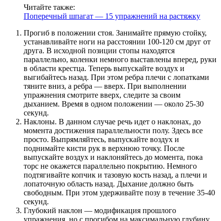
Читайте также:
Поперечный шпагат — 15 упражнений на растяжку
Прогиб в положении стоя. Занимайте прямую стойку,
устанавливайте ноги на расстоянии 100-120 см друг от
друга. В исходной позиции стопы находятся
параллельно, коленки немного выставлены вперед, руки
в области крестца. Теперь выпускайте воздух и
выгибайтесь назад. При этом ребра плечи с лопатками
тяните вниз, а ребра — вверх. При выполнении
упражнения смотрите вверх, следите за своим
дыханием. Время в одном положении — около 25-30
секунд.
Наклоны. В данном случае речь идет о наклонах, до
момента достижения параллельности полу. Здесь все
просто. Выпрямляйтесь, выпускайте воздух и
поднимайте кисти рук в верхнюю точку. После
выпускайте воздух и наклоняйтесь до момента, пока
торс не окажется параллельно покрытию. Немного
подтягивайте копчик и тазовую кость назад, а плечи и
лопаточную область назад. Дыхание должно быть
свободным. При этом удерживайте позу в течение 35-40
секунд.
Глубокий наклон — модификация прошлого
упражнения, но с прогибом на максимальную глубину.